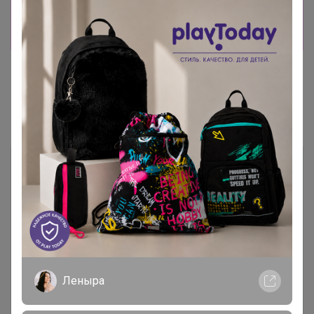
лишь членам клуба
Показать
Показаны записи
1-2
из
2
.
Чтобы ответить или задать вопрос
необходимо авторизоваться на сайте
Леныра
Это займет меньше минуты