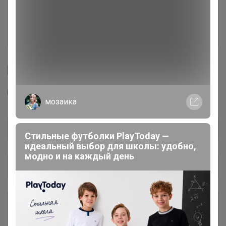
Ключевые даты
История проведённых выкупов
Cтраничка организатора
Другие СП организатора Happy Baby
мозаика
Стильные футболки PlayToday —
идеальный выбор для школы: удобно,
модно и на каждый день
Общий каталог
Чат в Telegram 💌
1