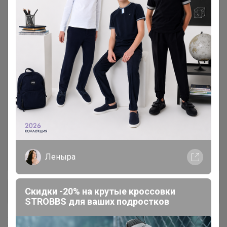
1 саженцы МНОГОЛЕТНИЕ
56
ЦВЕТЫ - упаковка Р9
2 саженцы ДЕКОРАТИВНЫЕ -
61
закрытый корень
3 саженцы ХВОЙНЫЕ
6
4 весенние ЛУКОВИЧНЫЕ,
54
КОРНЕВИЩА в упаковке
саженцы ПЛОДОВЫЕ
1
Леныра
Скидки -20% на крутые кроссовки
+ Ещё 1 каталог
STROBBS для ваших подростков
Хиты продаж