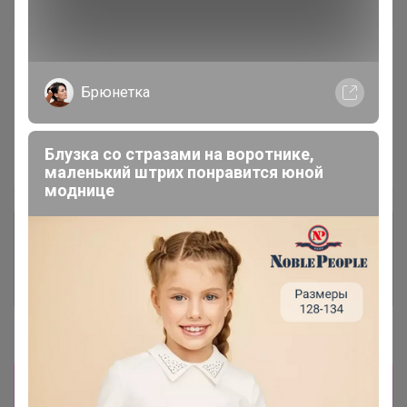
В архиве
Собрано
—
100 %
Брюнетка
~ 3 дня
Ожидание
Блузка со стразами на воротнике,
Пристрой
1 лот
маленький штрих понравится юной
моднице
Комментарии к лотам
1.6K
Отзывы участников
3.6K
Новости
Склад очень подвижный, прописывайте
замены в корзине. Выкупы оперативные,