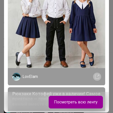
Новости
Поддержка альпак
Самое выгодное
Хиты продаж
Самое желанное
Самое быстрое
Начать зарабатывать с 24-ok
Picabox.ru - Лучшее место для ваших изображений
Розыгрыш - Генератор случайных чисел
LovEIam
Пульс нашего маркетплейса
Укорачиватель ссылок
Рюкзаки Котофей уже в наличии! Самое
приятное — прийти и выбрать тот
Посмотреть всю ленту
самый вместе с ребёнком