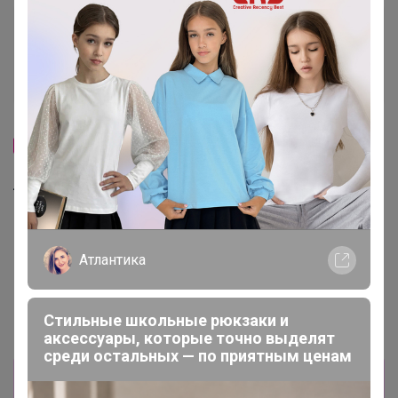
Хит
Хит
340р
247р
-33%
511р
Гортензия крупнолистная
Фореве (серия Ю энд Ми) Р9
Гортензия метельчатая
1шт Т
Лаймлайт Р9 Россия
Атлантика
Стильные школьные рюкзаки и
аксессуары, которые точно выделят
среди остальных — по приятным ценам
Информация о заказах доступна