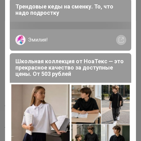
Трендовые кеды на сменку. То, что
Войти
Зарегистрироваться
надо подростку
Эмилия!
Реклама
Школьная коллекция от НоаТекс — это
прекрасное качество за доступные
Как здесь все устроено?
цены. От 503 рублей
Как сделать заказ?
Как получить?
Доставка
Шоурумы
Торговые марки
Наша команда