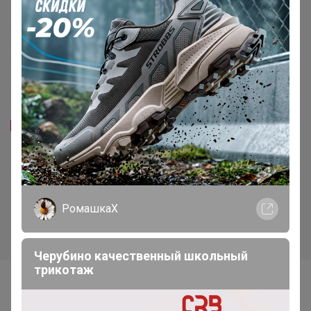
Хит
Хит
220р
247р
-48%
421р
-53%
520р
Гортензия метельчатая
Гортензия метельчатая
Самарская Лидия Р9 1шт Т
Бонфаер Р9 1шт Т
РомашкаХ
Черубино качественный школьный
трикотаж
Самые желанные