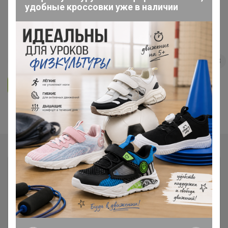
удобные кроссовки уже в наличии
Сезонные саженцы ❗ Оперативные
выкупы с местного склада (svet)
139
5.0
32K
41.9K
1.6K
3
Ответить
Показаны записи
1-2
из
2
.