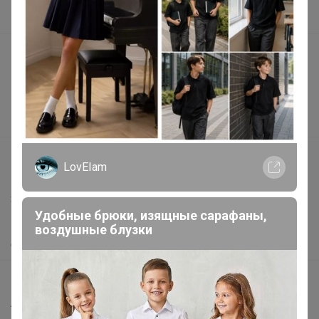
В наличии
Подарочные сертификаты
Реклама на сайте
Поставщикам
Вакансии
support@24-ok.ru
LovEIam
Написать в поддержку
Защита покупателя
Удобные брюки, изящные сарафаны,
Помощь
воздушные блузки
О нас
Все предложения
Анонсы