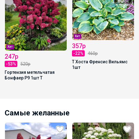
Хит
357р
Хит
-22%
460р
247р
Т Хоста Френсис Вильямс
-53%
520р
1шт
Гортензия метельчатая
Бонфаер Р9 1шт Т
Самые желанные