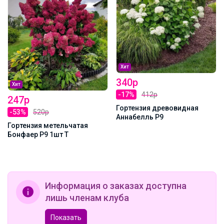
Хит
340р
Хит
-17%
412р
247р
Гортензия древовидная
-53%
520р
Аннабелль Р9
Гортензия метельчатая
Бонфаер Р9 1шт Т
Информация о заказах доступна
лишь членам клуба
Показать