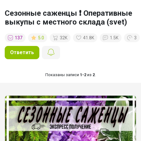
Сезонные саженцы ❗ Оперативные
выкупы с местного склада (svet)
137
5.0
32K
41.8K
1.5K
3
Ответить
Показаны записи
1-2
из
2
.