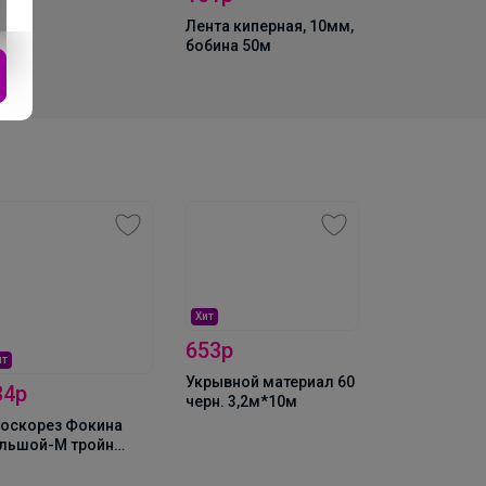
Лента киперная, 10мм,
бобина 50м
Хит
Хит
653р
321р
ит
Укрывной материал 60
30 Плюс 0,5
34р
черн. 3,2м*10м
аптека
оскорез Фокина
льшой-М тройн
точ с черенком