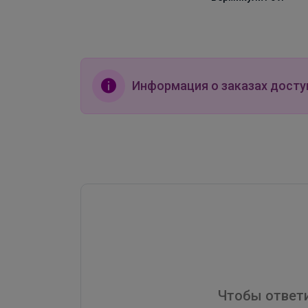
т. 1,2м (в
м
Информация о заказах досту
Чтобы ответи