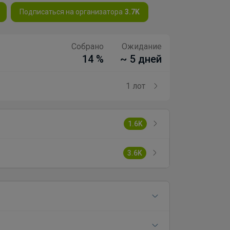
Подписаться на организатора
3.7K
Собрано
Ожидание
14 %
~ 5 дней
1 лот
1.6K
3.6K