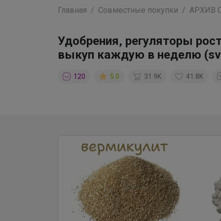
Главная
Совместные покупки
АРХИВ 
Удобрения, регуляторы рост
выкуп каждую в неделю (sv
120
5.0
31.9K
41.8K