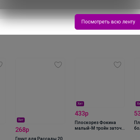
стеклопласт. 1,2м (в
,
Лента киперная, 8мм,
ПВХ) d 8мм
моток 50м
Посмотреть всю ленту
Хит
Х
433р
5
Хит
Плоскорез Фокина
Пл
малый-М тройн заточ
бо
268р
с черенком
за
_Настя_
Грунт для Рассады 20