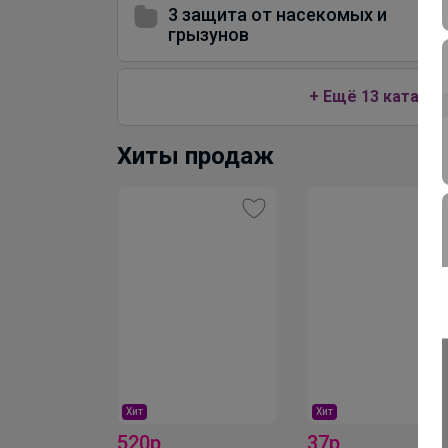
3 защита от насекомых и
грызунов
+ Ещё 13 каталог
Хиты продаж
Хит
Хит
520р
37р
Вермикулит 5 л