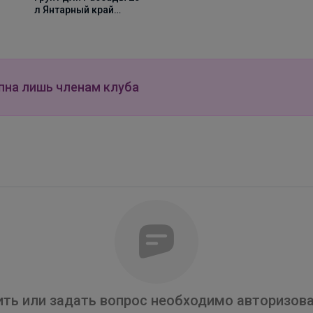
л Янтарный край
(Нестеровское)
Роскошные образы на 1 сентября!
пна лишь членам клуба
Настасья!
Тетради с пластиковой обложкой от 20 рублей
ть или задать вопрос необходимо авторизова