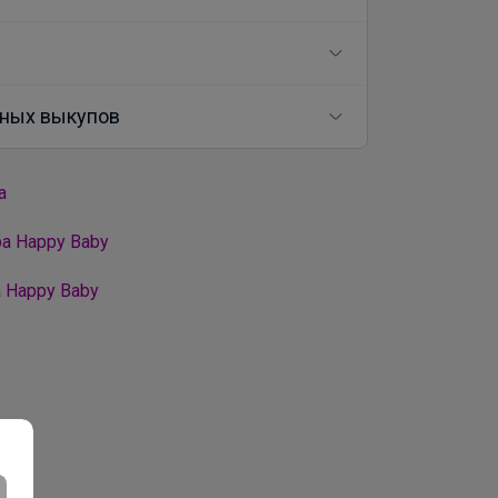
ных выкупов
а
а Happy Baby
 Happy Baby