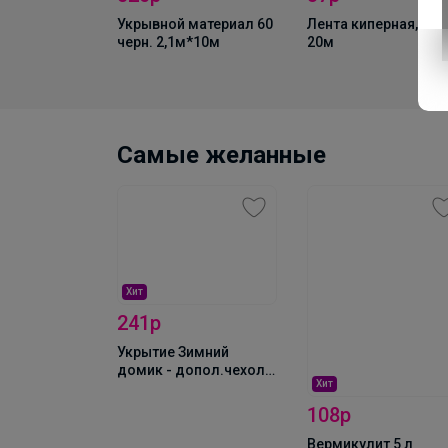
Укрывной материал 60
Лента киперная, 8мм
черн. 2,1м*10м
20м
Самые желанные
Хит
241р
Укрытие Зимний
домик - допол.чехол h
Хит
100см(уп 3шт)
108р
Вермикулит 5 л