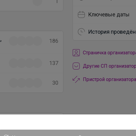
1
Ключевые даты
История проведён
,
186
Cтраничка организатор
137
Другие СП организатор
Пристрой организатора
30
а
571