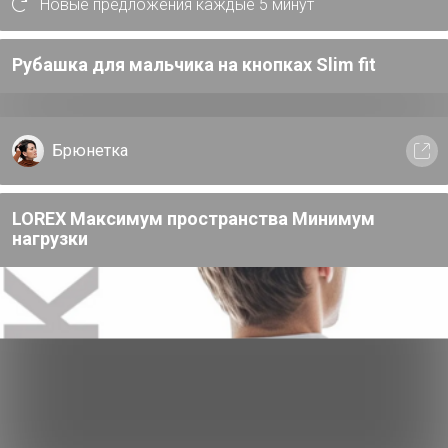
Новые предложения каждые 5 минут
293
Рубашка для мальчика на кнопках Slim fit
ов
Брюнетка
LOREX Максимум пространства Минимум
нагрузки
Х
4
Кр
ко
Хит
33р
Хит
92р
Колышек