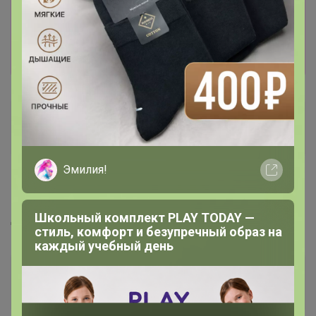
Информация о заказах доступна
лишь членам клуба
Показать
Лончакова
Мастер СП
Эмилия!
15 мая, 2025 09:27
Школьный комплект PLAY TODAY —
Добрый день,голубика хоть какая-нибудь есть?
стиль, комфорт и безупречный образ на
каждый учебный день
Happy Baby
Золотой организатор