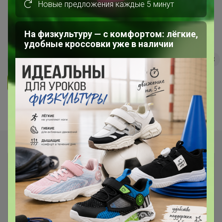
Новые предложения каждые 5 минут
Сезонные саженцы ❗ Оперативные
выкупы с местного склада (svet)
На физкультуру — с комфортом: лёгкие,
удобные кроссовки уже в наличии
113
5.0
32K
41.9K
1.6K
3
Ответить
Показаны записи
1-7
из
7
.