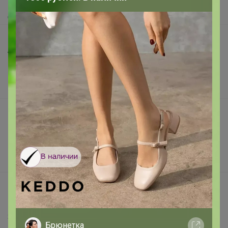
Доставка
Шоурумы
Торговые марки
Наша команда
В наличии
Подарочные сертификаты
Реклама на сайте
Поставщикам
Вакансии
support@24-ok.ru
Написать в поддержку
Защита покупателя
Брюнетка