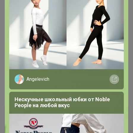
мама Олеся
, Добрый день, Или заявка на возврат, или
перезачет в другой закупке
Angelevich
Показаны записи
1-7
из
7
.
Нескучные школьный юбки от Nоblе
Реoplе на любой вкус