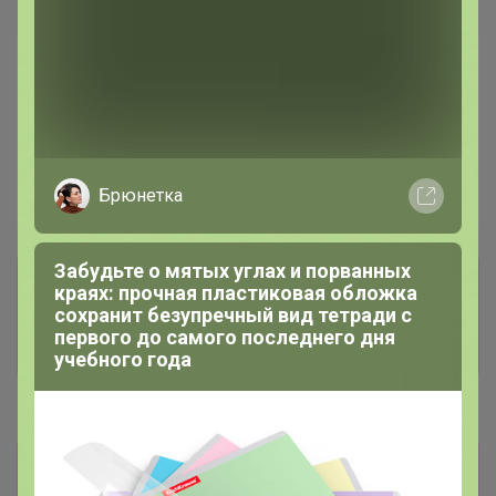
В архиве
Собрано
—
100 %
~ 3 дня
Ожидание
Брюнетка
Пристрой
1 лот
Забудьте о мятых углах и порванных
Комментарии к лотам
1.6K
краях: прочная пластиковая обложка
сохранит безупречный вид тетради с
первого до самого последнего дня
Отзывы участников
3.6K
учебного года
Новости
Склад очень подвижный, прописывайте
замены в корзине. Выкупы оперативные,