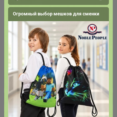
1 саженцы МНОГОЛЕТНИЕ
56
ЦВЕТЫ - упаковка Р9
Огромный выбор мешков для сменки
2 саженцы ДЕКОРАТИВНЫЕ -
61
закрытый корень
3 саженцы ХВОЙНЫЕ
6
4 весенние ЛУКОВИЧНЫЕ,
54
КОРНЕВИЩА в упаковке
саженцы ПЛОДОВЫЕ
1
+ Ещё 1 каталог
Хиты продаж