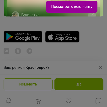
Посмотреть всю ленту
Пульс нашего маркетплейса
Укорачиватель ссылок
Брюнетка
Роскошные образы на 1 сентября!
Ваш регион
Красноярск?
Продолжая использовать этот сайт и нажимая кнопку
«Принять», вы даёте согласие на обработку файлов
© ООО "Лявита", ОГРН 1122468054070, 2012 - 2026
cookie
Политика конфиденциальности
Изменить
Да
Cоглашение пользователя
Подробнее
Принять