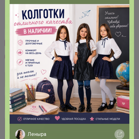
Ключевые даты
История проведённых выкупов
Cтраничка организатора
Другие СП организатора Happy Baby
Общий каталог
Чат в Telegram 💌
1
Леныра