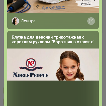
Леныра
Блузка для девочки трикотажная с
коротким рукавом "Воротник в стразах"
Сбор заказов в данной закупке
завершен
Перейти к текущей закупке
Happy Baby
Подписаться на закупку
299
Подписаться на организатора
3.8K