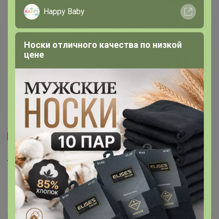
Самые желанные
Happy Baby
Носки отличного качества по низкой
цене
Хит
Хит
340р
247р
-33%
511р
Гортензия крупнолистная
Фореве (серия Ю энд Ми) Р9
Гортензия метельчатая
1шт Т
Лаймлайт Р9 Россия