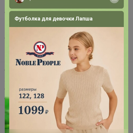
Помощь
О нас
Футболка для девочки Лапша
Все предложения
Анонсы
Новости
Поддержка альпак
Самое выгодное
Хиты продаж
Самое желанное
Самое быстрое
Начать зарабатывать с 24-ok
Picabox.ru - Лучшее место для ваших изображений
Розыгрыш - Генератор случайных чисел