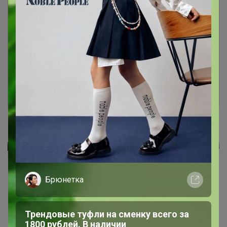
Чтобы ответить или задать вопрос
необходимо авторизоваться на сайте
Это займет меньше минуты
Войти
Зарегистрироваться
Реклама
Брюнетка
Как здесь все устроено?
Как сделать заказ?
Трендовые туфли на сменку всего за
1800 рублей. В наличии
Как получить?