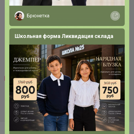
Брюнетка
Школьная форма Ликвидация склада
Хит
220р
Хит
-48%
421р
247р
Гортензия метельчатая
-53%
520р
Самарская Лидия Р9 1шт Т
Гортензия метельчатая
Бонфаер Р9 1шт Т