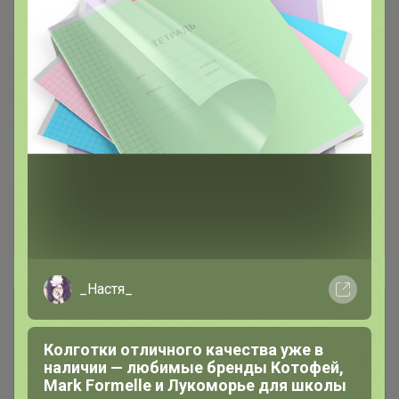
заказы должны быть оплачены в день
выставления счета. Межгород: выкупаю,
смотря на температуру за бортом: морозы
зимой/весной, жара летом - это повод вас в
выкуп не брать! Как сохранить саженцы до
высадки? Смотрим, читаем в интернете, либо
пишем мне в л/с всё расскажу. Садоводы с
большим опытом отлично всё сохраняют!
Пожалуйста, забирайте сразу свои заказы из
центров раздач (посадочный относится к
скоропортящимся товарам).
_Настя_
Описание
Колготки отличного качества уже в
Условия участия
наличии — любимые бренды Котофей,
Mark Formelle и Лукоморье для школы