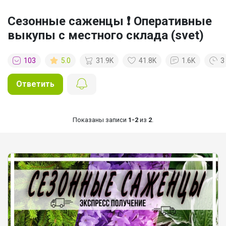
Сезонные саженцы ❗ Оперативные
выкупы с местного склада (svet)
103
5.0
31.9K
41.8K
1.6K
3
Ответить
Показаны записи
1-2
из
2
.