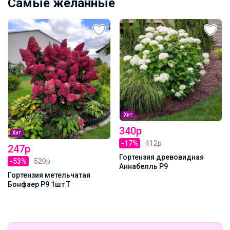
Самые желанные
Хит
340р
Хит
-17%
412р
247р
Гортензия древовидная
-53%
520р
Аннабелль Р9
Гортензия метельчатая
Бонфаер Р9 1шт Т