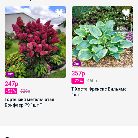
Хит
357р
Хит
-22%
460р
247р
Т Хоста Френсис Вильямс
-53%
520р
1шт
Гортензия метельчатая
Бонфаер Р9 1шт Т