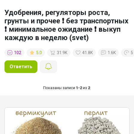
Удобрения, регуляторы роста,
грунты и прочее ❗ без транспортных
❗ минимальное ожидание ❗ выкуп
каждую в неделю (svet)
102
5.0
31.9K
41.8K
1.6K
5
Ответить
Показаны записи
1-2
из
2
.