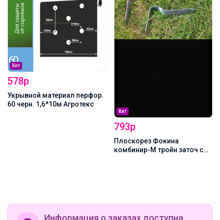
Хит
578р
Укрывной материал перфор.
60 черн. 1,6*10м Агротекс
Хит
793р
Плоскорез Фокина
комбинир-М тройн заточ с
черенком
Информация о заказах доступна