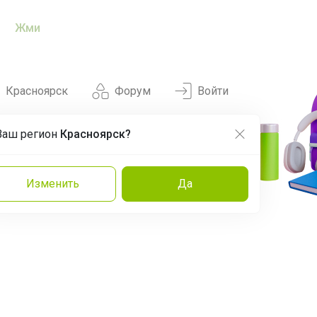
Жми
Красноярск
Форум
Войти
Ваш регион
Красноярск?
Нравится
Заказы
Изменить
Да
и
Команда
Торговые марки
Эксперты