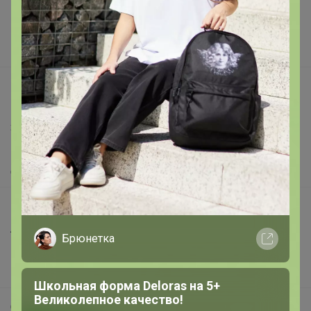
Реклама на сайте
Поставщикам
Вакансии
support@24-ok.ru
Написать в поддержку
Защита покупателя
Помощь
О нас
Все предложения
Анонсы
Брюнетка
Новости
Поддержка альпак
Школьная форма Deloras на 5+
Великолепное качество!
Самое выгодное