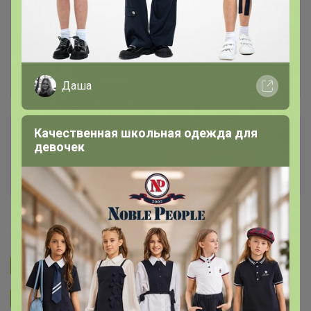
Даша
Сбор заказов в данной закупке
Качественная школьная одежда для
девочек
завершен
Перейти к текущей закупке
Happy Baby
Подписаться на закупку
299
Подписаться на организатора
3.7K