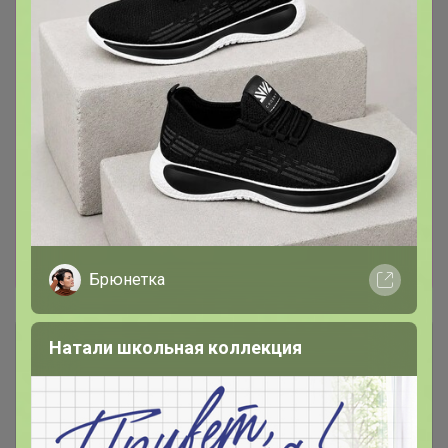
заказы должны быть оплачены в день
выставления счета. Межгород: выкупаю,
смотря на температуру за бортом: морозы
зимой/весной, жара летом - это повод вас в
выкуп не брать! Как сохранить саженцы до
высадки? Смотрим, читаем в интернете, либо
пишем мне в л/с всё расскажу. Садоводы с
большим опытом отлично всё сохраняют!
Пожалуйста, забирайте сразу свои заказы из
центров раздач (посадочный относится к
скоропортящимся товарам).
Брюнетка
Описание
Натали школьная коллекция
Условия участия