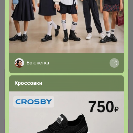
В архиве
Собрано
—
100 %
~ 3 дня
Ожидание
Пристрой
1 лот
Брюнетка
Комментарии к лотам
1.6K
Кроссовки
Отзывы участников
3.6K
Новости
Склад очень подвижный, прописывайте
замены в корзине. Выкупы оперативные,