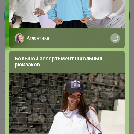
Реклама
Атлантика
Как здесь все устроено?
Как сделать заказ?
Большой ассортимент школьных
Как получить?
рюкзаков
Доставка
Шоурумы
Торговые марки
Наша команда
В наличии
Подарочные сертификаты