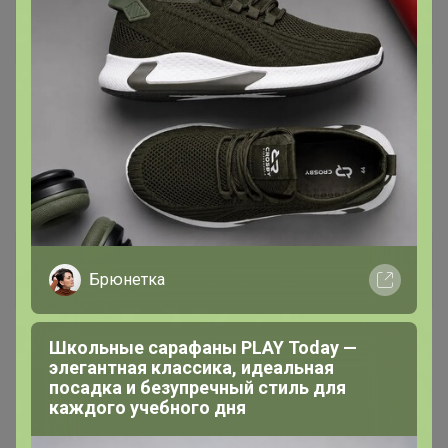
птичье молоко
Великий магистр
7 апреля, 2025 15:00
Happy Baby
, здравствуйте! Проплатила но не вижу у
вас. Скинуть чек?
птичье молоко
Брюнетка
Великий магистр
Школьные сарафаны PLAY Today —
7 апреля, 2025 15:02
элегантная классика, идеальная
посадка и безупречный стиль для
Все прошло. Извините
каждого учебного дня