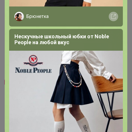
Самые желанные
Брюнетка
Нескучные школьный юбки от Nоblе
Реoplе на любой вкус
Хит
Хит
220р
340р
-33%
330р
-7%
366р
Гортензия метельчатая
Гортензия метельчатая
Фрейз Мельба Р9
Мэджикал Свит Саммер Р9