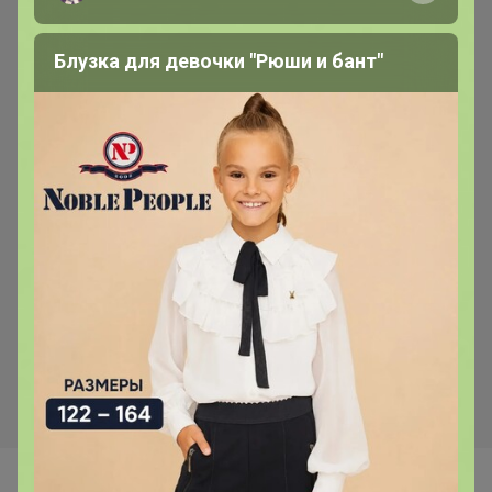
Блузка для девочки "Рюши и бант"
Хит
Хит
369р
247р
-33%
366р
Гортензия метельчатая
Скайфолл 1л
Гортензия метельчатая
Мохито Р9 1шт Т