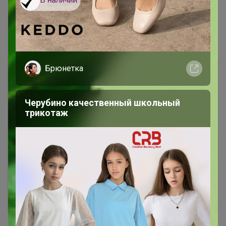
Показаны записи
1-10
из
10
.
Брюнетка
Черубино качественный школьный
трикотаж
Чтобы ответить или задать вопрос
необходимо авторизоваться на сайте
Это займет меньше минуты
Войти
Зарегистрироваться