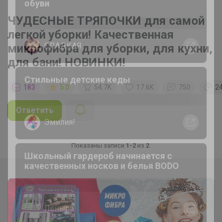
Разбираем остатки школьной формы и
ЧУДЕСНЫЕ ТРЯПОЧКИ для самой
обуви
легкой уборки! Качественная
микрофибра для уборки, для кухни,
для бани! НОВИНКИ!
СЛАДКАЯ
183
5.0
54.7K
17.6K
750
2
Стильные детские кеды
Ответить
Эмилия!
Показаны записи
1-2
из
2
.
Школьный гардероб начинается с
качественных носков и белья BODO