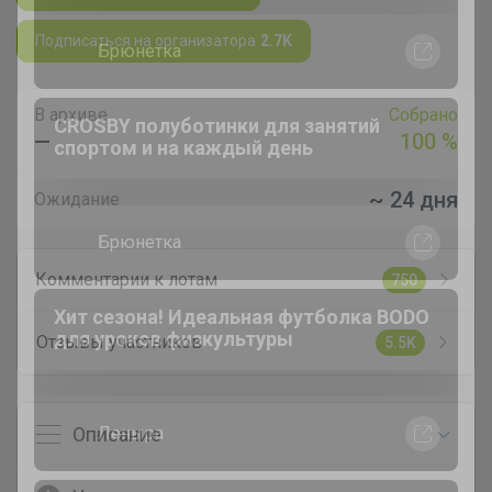
Подписаться на организатора
2.7K
Брюнетка
В архиве
Собрано
—
100 %
CROSBY полуботинки для занятий
спортом и на каждый день
~ 24 дня
Ожидание
Брюнетка
Комментарии к лотам
750
Отзывы участников
5.5K
Хит сезона! Идеальная футболка BODO
для уроков физкультуры
Описание