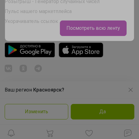
Розыгрыш - Генератор случайных чисел
Пульс нашего маркетплейса
Укорачиватель ссылок
Посмотреть всю ленту
Ваш регион
Красноярск?
Продолжая использовать этот сайт и нажимая кнопку
«Принять», вы даёте согласие на обработку файлов
© ООО "Лявита", ОГРН 1122468054070, 2012 - 2026
cookie
Политика конфиденциальности
Изменить
Да
Cоглашение пользователя
Подробнее
Принять