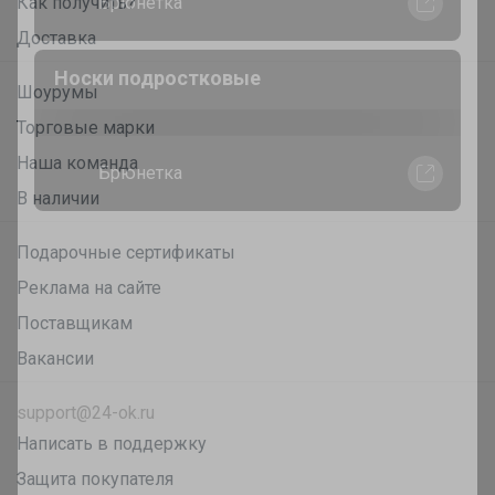
Как получить?
Брюнетка
Доставка
Шоурумы
Рубашка для мальчика на кнопках Slim
fit
Торговые марки
Наша команда
В наличии
Брюнетка
Подарочные сертификаты
Реклама на сайте
Пеналы, которые наведут порядок или
его красиво скроют
Поставщикам
Вакансии
Натка
support@24-ok.ru
Написать в поддержку
Защита покупателя
Кеды на сменку