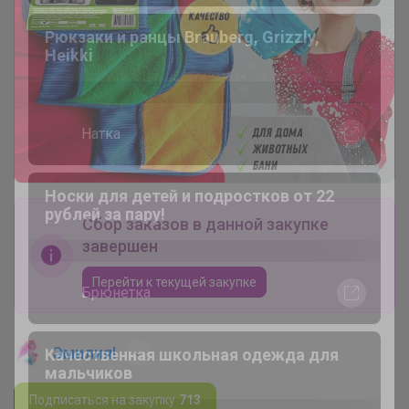
Леныра
Рюкзаки и ранцы Brauberg, Grizzly,
Heikki
Натка
Сбор заказов в данной закупке
Носки для детей и подростков от 22
рублей за пару!
завершен
Перейти к текущей закупке
Брюнетка
Эмилия!
Качественная школьная одежда для
Подписаться на закупку
713
мальчиков