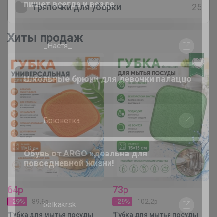
С таким рюкзаком ваша школьница
Тряпочки для уборки
25
точно не потеряется в толпе
Хиты продаж
Брюнетка
Блузка для девочки "Рюши и бант"
Брюнетка
Ликвидация школьной формы BB -
скидки до -68%
73р
64р
-29%
102,2р
-29%
89,6р
РомашкаХ
"Губка для мытья посуды
"Губка для мытья посуды