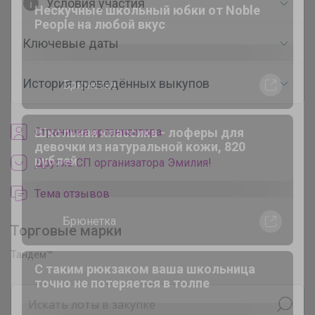
Условия участия
Ключевые даты
История проведённых выкупов
Cтраничка организатора
Другие СП организатора Эмилия!
Тема отзывов
Торговые марки
Тандем™