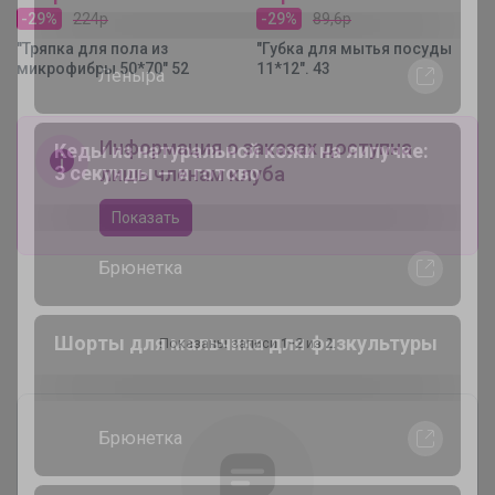
-29%
224р
-29%
89,6р
"Тряпка для пола из
"Губка для мытья посуды
belkakrsk
микрофибры 50*70" 52
11*12". 43
Трикотажный джемпер-обманка для
Информация о заказах доступна
девочек, размеры 134-164
лишь членам клуба
Показать
Светла@я
Впервые! Школьная коллекция от
Бароши
Показаны записи
1-2
из
2
.
ЛЕНУSЯ