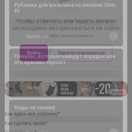
Рюкзаки Котофей уже в наличии! Самое
приятное — прийти и выбрать тот
самый вместе с ребёнком
Чтобы ответить или задать вопрос
необходимо авторизоваться на сайте
Это займет меньше минуты
Леныра
Войти
Зарегистрироваться
Кеды из натуральной кожи на липучке:
3 секунды — и готово
Реклама
Брюнетка
Шорты для мальчика для физкультуры
Как здесь все устроено?
Как сделать заказ?