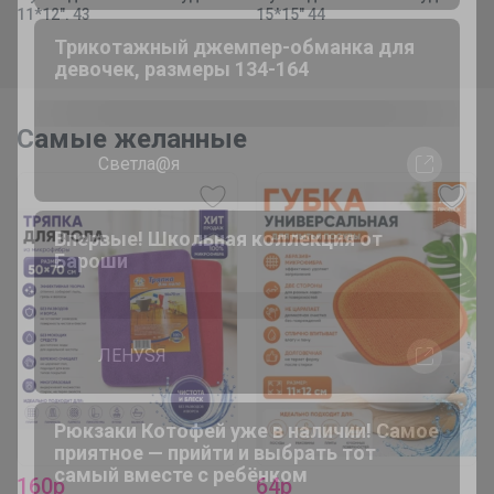
15*15" 44
11*12". 43
ErichKrause. Ручка, которая просто
пишет всегда и везде
Самые желанные
_Настя_
Школьные брюки для девочки палаццо
Брюнетка
Обувь от ARGO идеальна для
повседневной жизни!
160р
64р