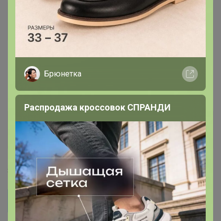
Грейс
Магистр
7 февраля, 2025 20:34
Брюнетка
Странница
, добрый вечер. добавьте пжст новинки
Распродажа кроссовок СПРАНДИ
Странница
Серебряный организатор
1
8 февраля, 2025 14:19
Грейс
Странница, добрый вечер. добавьте пжст новинки