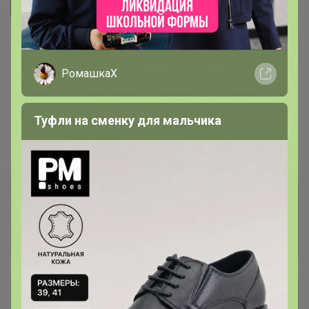
Подписаться на организатора
1.7K
В архиве
—
РомашкаХ
~ 15 дней
Ожидание
Туфли на сменку для мальчика
Пристрой
3 лота
Комментарии к лотам
961
Отзывы участников
1.4K
Описание