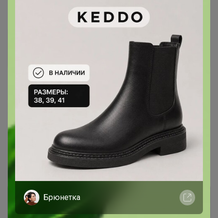
Елена1991
Виртуоз СП
1
13 февраля, 2025 16:37
Странница
, спасибо! Зафиксируйте пожалуйста!
Показаны записи
1-9
из
9
.
Брюнетка