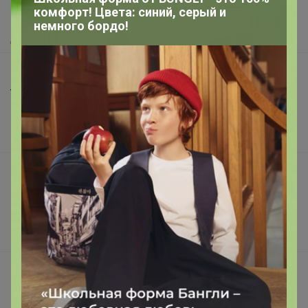
комфорт! Цвета: синий, серый и
Как получить?
немного бордо!
Доставка
Шоурумы
Торговые марки
Наша команда
В наличии
Подарочные сертификаты
Реклама на сайте
Поставщикам
Вакансии
support@24-ok.ru
Написать в поддержку