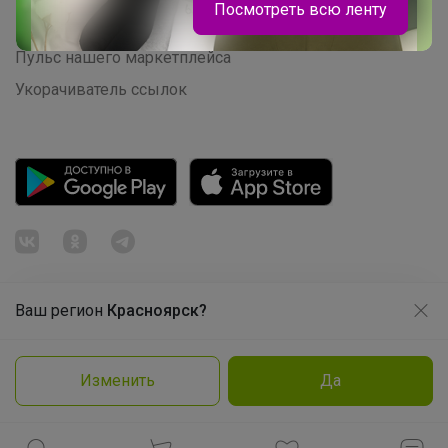
Посмотреть всю ленту
Розыгрыш - Генератор случайных чисел
Пульс нашего маркетплейса
Укорачиватель ссылок
Леныра
Мешки для обуви, которые выдержат
весь учебный год — суперпрочные,
Ваш регион
Красноярск?
Продолжая использовать этот сайт и нажимая кнопку
удобные и уже в наличии
«Принять», вы даёте согласие на обработку файлов
© ООО "Лявита", ОГРН 1122468054070, 2012 - 2026
cookie
Политика конфиденциальности
Изменить
Да
Cоглашение пользователя
Подробнее
Принять