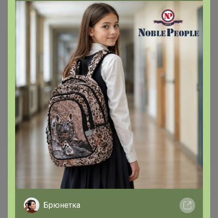
Самые желанные
123,57р
3 630,75р
BA-03 Удлинитель объёма
1126-SC SAND ECRU Бюст
Брюнетка