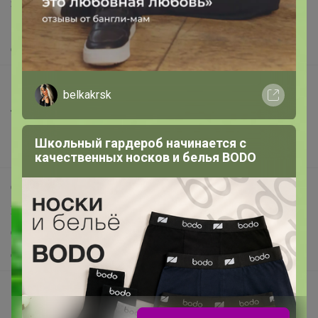
Защита покупателя
Помощь
О нас
Все предложения
belkakrsk
Анонсы
Новости
Школьный гардероб начинается с
Поддержка альпак
качественных носков и белья BODO
Самое выгодное
Хиты продаж
Самое желанное
Самое быстрое
Начать зарабатывать с 24-ok
Picabox.ru - Лучшее место для ваших изображений