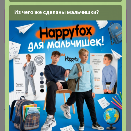
Из чего же сделаны мальчишки?
Информация о заказах доступна
лишь членам клуба
Показать
Orangeberry
Кандидат в магистры
5 февраля, 2025 22:24
Странница
, здравствуйте. Оплата будет в каких
числах?