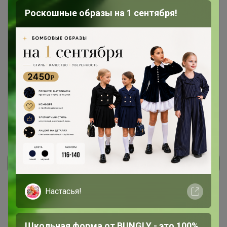
Роскошные образы на 1 сентября!
Чтобы ответить или задать вопрос
необходимо авторизоваться на сайте
Это займет меньше минуты
Войти
Зарегистрироваться
Реклама
Настасья!
Как здесь все устроено?
Как сделать заказ?
Школьная форма от BUNGLY - это 100%