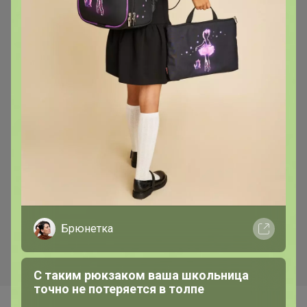
578,86р
3 096,18р
509 20 DEN Бандалетки
(повязка от трения)
MIRANDA BLACK Soft Бюст
Брюнетка
С таким рюкзаком ваша школьница
точно не потеряется в толпе