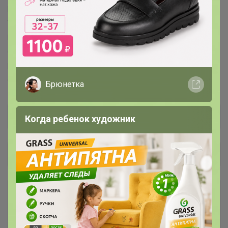
Donna II™
Key™
Luna™
Rossli™
Sensis™
Vanilla™
Vena™
Vestiva™
Ysabel Mora™
DOCTOR NAP (Dobranocka)™
Aquarilla™
Beauty Night™
Chili Rose™
Fiore™
GABRIELLA™
Gaia™
Julimex™
KINGA™
Kris Line™
Laura Biagiotti™
Lorin™
MARILYN™
Obsessive™
SUBTILLE™
RENE VILARD™
Брюнетка
Когда ребенок художник
Общий каталог
. Мои Группы
1
****НОВИНКИ!!!****
827