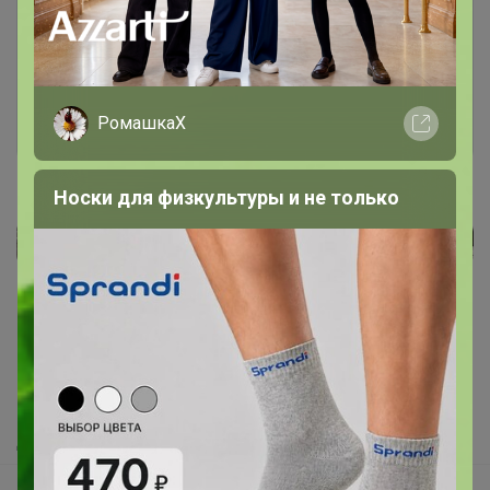
необходимо авторизоваться на сайте
Это займет меньше минуты
Войти
Зарегистрироваться
Эмилия!
Azzarti - школьная форма и одежда
Реклама
премиум качества до 170 см
Как здесь все устроено?
Как сделать заказ?
Как получить?
Доставка