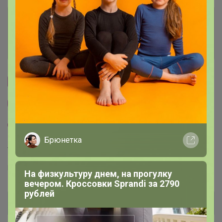
Условия участия
Ключевые даты
Cтраничка организатора
Другие СП организатора Классика
Пристрой организатора Классика
Брюнетка
Торговые марки
Play today™
PLAYTODAY™
На физкультуру днем, на прогулку
вечером. Кроссовки Sprandi за 2790
рублей