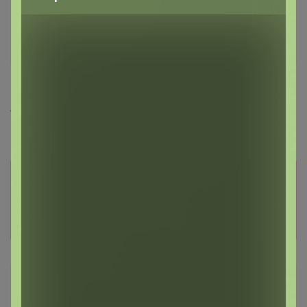
1 030р
543р
12221062 Комплект
12221072 Панама
трикотажный для девочек:
текстильная для девочек
фуфайка (футболка), шорты
Информация о заказах доступна
лишь членам клуба
Показать
Алекса
Orangeberry
Кандидат в магистры