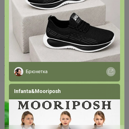
Все предложения
Анонсы
Новости
Поддержка альпак
Самое выгодное
Хиты продаж
Брюнетка
Самое желанное
Самое быстрое
Кроссовки
Начать зарабатывать с 24-ok
Picabox.ru - Лучшее место для ваших изображений
Розыгрыш - Генератор случайных чисел
Пульс нашего маркетплейса
Укорачиватель ссылок