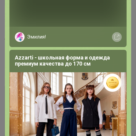
Стильные кроссовки на физкультуру
790р
28 января, 2025 13:42
Классика
, здравствуйте. А оплата примерно в каких
числах будет?
Показаны записи
1-3
из
3
.
Чтобы ответить или задать вопрос