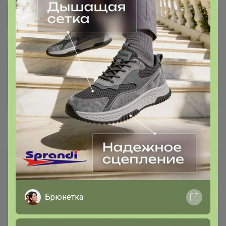
Общий каталог
*** PLAYTODAY В СЧЕТЕ
76
PLAYTODAY НИЖНЕЕ БЕЛЬЕ,
435
НОСКИ, КОЛГОТКИ
#SCHOOL
PLAYTODAY АКСЕССУАРЫ
272
ШКОЛА
PLAYTODAY ДЕВОЧКИ ШКОЛА
258
Брюнетка