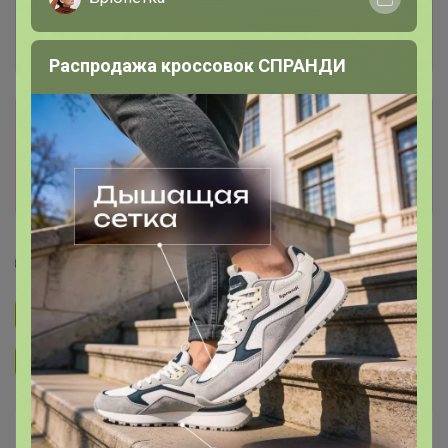
Распродажа кроссовок СПРАНДИ
Сбор заказов в данной закупке
завершен
Перейти к текущей закупке
Классика
Подписаться на закупку
2.1K
Подписаться на организатора
6.2K
В архиве
Собрано