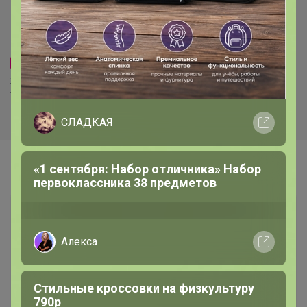
1 178р
493р
-15%
580р
22127039 Блузка
текстильная для девочек
12111033 Трусы
трикотажные для
мальчиков - боксеры, 2 шт. в
комплекте
СЛАДКАЯ
«1 сентября: Набор отличника» Набор
Самые желанные
первоклассника 38 предметов