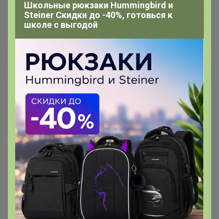
PLAYTODAY МАЛЬЧИКИ ШКОЛА
221
Школьные рюкзаки Hummingbird и
Steiner Скидки до -40%, готовься к
школе с выгодой
PLAYTODAY ОБУВЬ ШКОЛА
92
+ Ещё 19 каталогов
Хиты продаж