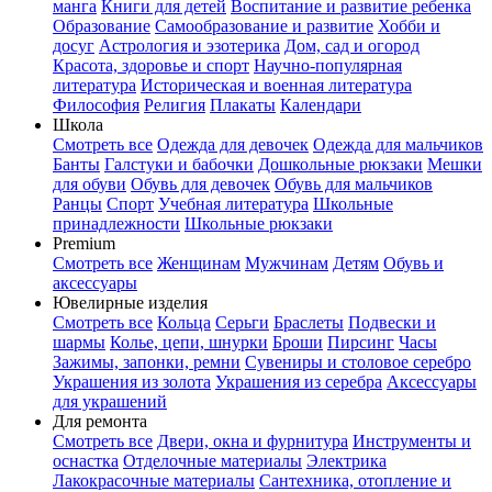
манга
Книги для детей
Воспитание и развитие ребенка
Образование
Самообразование и развитие
Хобби и
досуг
Астрология и эзотерика
Дом, сад и огород
Красота, здоровье и спорт
Научно-популярная
литература
Историческая и военная литература
Философия
Религия
Плакаты
Календари
Школа
Смотреть все
Одежда для девочек
Одежда для мальчиков
Банты
Галстуки и бабочки
Дошкольные рюкзаки
Мешки
для обуви
Обувь для девочек
Обувь для мальчиков
Ранцы
Спорт
Учебная литература
Школьные
принадлежности
Школьные рюкзаки
Premium
Смотреть все
Женщинам
Мужчинам
Детям
Обувь и
аксессуары
Ювелирные изделия
Смотреть все
Кольца
Серьги
Браслеты
Подвески и
шармы
Колье, цепи, шнурки
Броши
Пирсинг
Часы
Зажимы, запонки, ремни
Сувениры и столовое серебро
Украшения из золота
Украшения из серебра
Аксессуары
для украшений
Для ремонта
Смотреть все
Двери, окна и фурнитура
Инструменты и
оснастка
Отделочные материалы
Электрика
Лакокрасочные материалы
Сантехника, отопление и