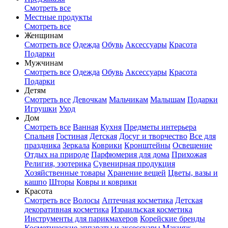
Смотреть все
Местные продукты
Смотреть все
Женщинам
Смотреть все
Одежда
Обувь
Аксессуары
Красота
Подарки
Мужчинам
Смотреть все
Одежда
Обувь
Аксессуары
Красота
Подарки
Детям
Смотреть все
Девочкам
Мальчикам
Малышам
Подарки
Игрушки
Уход
Дом
Смотреть все
Ванная
Кухня
Предметы интерьера
Спальня
Гостиная
Детская
Досуг и творчество
Все для
праздника
Зеркала
Коврики
Кронштейны
Освещение
Отдых на природе
Парфюмерия для дома
Прихожая
Религия, эзотерика
Сувенирная продукция
Хозяйственные товары
Хранение вещей
Цветы, вазы и
кашпо
Шторы
Ковры и коврики
Красота
Смотреть все
Волосы
Аптечная косметика
Детская
декоративная косметика
Израильская косметика
Инструменты для парикмахеров
Корейские бренды
Косметические аппараты и аксессуары
Макияж