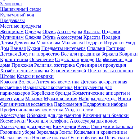
Заморозка
Шашлычный сезон
Культурный код
Предзаказы
Местные продукты
Женщинам
Одежда
Обувь
Аксессуары
Красота
Подарки
Мужчинам
Одежда
Обувь
Аксессуары
Красота
Подарки
Детям
Девочкам
Мальчикам
Малышам
Подарки
Игрушки
Уход
Дом
Ванная
Кухня
Предметы интерьера
Спальня
Гостиная
Детская
Досуг и творчество
Все для праздника
Зеркала
Коврики
Кронштейны
Освещение
Отдых на природе
Парфюмерия для
дома
Прихожая
Религия, эзотерика
Сувенирная продукция
Хозяйственные товары
Хранение вещей
Цветы, вазы и кашпо
Шторы
Ковры и коврики
Красота
Волосы
Аптечная косметика
Детская декоративная
косметика
Израильская косметика
Инструменты для
парикмахеров
Корейские бренды
Косметические аппараты и
аксессуары
Макияж
Мужская линия
Наборы для ухода
Ногти
Органическая косметика
Парфюмерия
Подарочные наборы
Профессиональная косметика
Уход за телом
Аксессуары
Обложки для документов
Ключницы и брелоки
Косметички
Чехол для телефона
Аксессуары для волос
Аксессуары для одежды
Бижутерия
Веера
Галстуки и бабочки
Головные уборы
Зеркальца
Зонты
Кошельки и кредитницы
Маски для сна
Носовые платки
Очки и футляры
Перчатки и