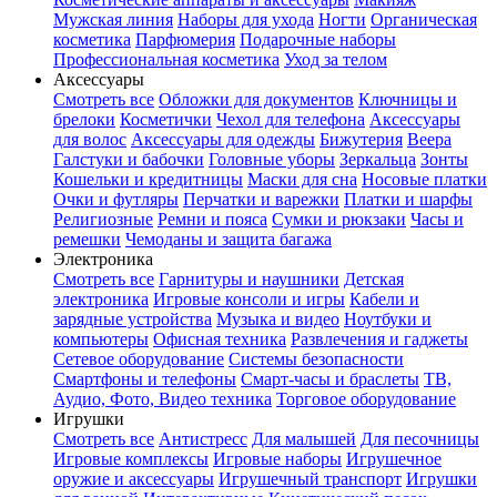
Мужская линия
Наборы для ухода
Ногти
Органическая
косметика
Парфюмерия
Подарочные наборы
Профессиональная косметика
Уход за телом
Аксессуары
Смотреть все
Обложки для документов
Ключницы и
брелоки
Косметички
Чехол для телефона
Аксессуары
для волос
Аксессуары для одежды
Бижутерия
Веера
Галстуки и бабочки
Головные уборы
Зеркальца
Зонты
Кошельки и кредитницы
Маски для сна
Носовые платки
Очки и футляры
Перчатки и варежки
Платки и шарфы
Религиозные
Ремни и пояса
Сумки и рюкзаки
Часы и
ремешки
Чемоданы и защита багажа
Электроника
Смотреть все
Гарнитуры и наушники
Детская
электроника
Игровые консоли и игры
Кабели и
зарядные устройства
Музыка и видео
Ноутбуки и
компьютеры
Офисная техника
Развлечения и гаджеты
Сетевое оборудование
Системы безопасности
Смартфоны и телефоны
Смарт-часы и браслеты
ТВ,
Аудио, Фото, Видео техника
Торговое оборудование
Игрушки
Смотреть все
Антистресс
Для малышей
Для песочницы
Игровые комплексы
Игровые наборы
Игрушечное
оружие и аксессуары
Игрушечный транспорт
Игрушки