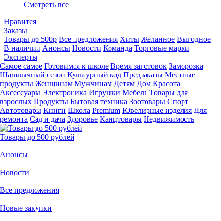
Смотреть все
Нравится
Заказы
Товары до 500р
Все предложения
Хиты
Желанное
Выгодное
В наличии
Анонсы
Новости
Команда
Торговые марки
Эксперты
Самое самое
Готовимся к школе
Время заготовок
Заморозка
Шашлычный сезон
Культурный код
Предзаказы
Местные
продукты
Женщинам
Мужчинам
Детям
Дом
Красота
Аксессуары
Электроника
Игрушки
Мебель
Товары для
взрослых
Продукты
Бытовая техника
Зоотовары
Спорт
Автотовары
Книги
Школа
Premium
Ювелирные изделия
Для
ремонта
Сад и дача
Здоровье
Канцтовары
Недвижимость
Товары до 500 рублей
Анонсы
Новости
Все предложения
Новые закупки