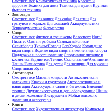
Смотреть все
Климатическая техника
Красота и
здоровье
Техника для дома
Техника для кухни
Крупная
бытовая техника
Зоотовары
Смотреть все
Для кошек
Для собак
Для птиц
Для
грызунов и хорьков
Для лошадей
Аквариумистика
Террариумистика
Фермерство
Спорт
Смотреть все
Фитнес и тренажеры
Велоспорт
Йога/
Пилатес
Охота и рыбалка
Самокаты/Ролики/
Скейтборды
Туризм/Походы
Бег/Ходьба
Командные
виды спорта
Водные виды спорта
Зимние виды спорта
Поддержка и восстановление
Спортивное питание и
косметика
Бадминтон/Теннис
Скалолазание/Альпинизм
Танцы/Гимнастика
Для детей
Для женщин
Для мужчин
Спортивная обувь
Автотовары
Смотреть все
Масла и жидкости
Автокосметика и
автохимия
Краски и грунтовки
Автоэлектроника и
навигация
Аксессуары в салон и багажник
Внешний
тюнинг
Другие аксессуары и доп. оборудование
Шины
и диски колесные
Инструменты
Мойки высокого
давления и аксессуары
Книги
Смотреть все
Художественная литература
Комиксы и