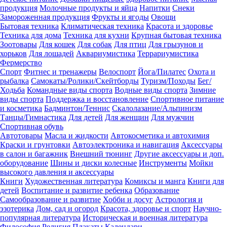
продукция
Молочные продукты и яйца
Напитки
Снеки
Замороженная продукция
Фрукты и ягоды
Овощи
Бытовая техника
Климатическая техника
Красота и здоровье
Техника для дома
Техника для кухни
Крупная бытовая техника
Зоотовары
Для кошек
Для собак
Для птиц
Для грызунов и
хорьков
Для лошадей
Аквариумистика
Террариумистика
Фермерство
Спорт
Фитнес и тренажеры
Велоспорт
Йога/Пилатес
Охота и
рыбалка
Самокаты/Ролики/Скейтборды
Туризм/Походы
Бег/
Ходьба
Командные виды спорта
Водные виды спорта
Зимние
виды спорта
Поддержка и восстановление
Спортивное питание
и косметика
Бадминтон/Теннис
Скалолазание/Альпинизм
Танцы/Гимнастика
Для детей
Для женщин
Для мужчин
Спортивная обувь
Автотовары
Масла и жидкости
Автокосметика и автохимия
Краски и грунтовки
Автоэлектроника и навигация
Аксессуары
в салон и багажник
Внешний тюнинг
Другие аксессуары и доп.
оборудование
Шины и диски колесные
Инструменты
Мойки
высокого давления и аксессуары
Книги
Художественная литература
Комиксы и манга
Книги для
детей
Воспитание и развитие ребенка
Образование
Самообразование и развитие
Хобби и досуг
Астрология и
эзотерика
Дом, сад и огород
Красота, здоровье и спорт
Научно-
популярная литература
Историческая и военная литература
Философия
Религия
Плакаты
Календари