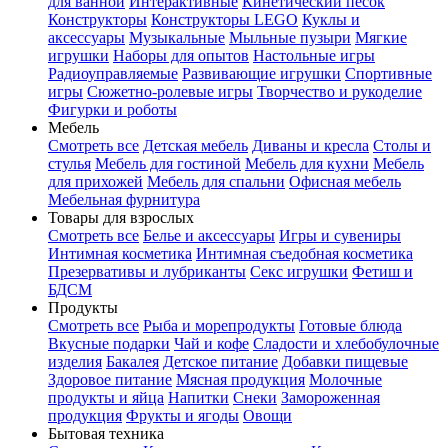
для ванной
Интерактивные
Кинетический песок
Конструкторы
Конструкторы LEGO
Куклы и
аксессуары
Музыкальные
Мыльные пузыри
Мягкие
игрушки
Наборы для опытов
Настольные игры
Радиоуправляемые
Развивающие игрушки
Спортивные
игры
Сюжетно-ролевые игры
Творчество и рукоделие
Фигурки и роботы
Мебель
Смотреть все
Детская мебель
Диваны и кресла
Столы и
стулья
Мебель для гостиной
Мебель для кухни
Мебель
для прихожей
Мебель для спальни
Офисная мебель
Мебельная фурнитура
Товары для взрослых
Смотреть все
Белье и аксессуары
Игры и сувениры
Интимная косметика
Интимная съедобная косметика
Презервативы и лубриканты
Секс игрушки
Фетиш и
БДСМ
Продукты
Смотреть все
Рыба и морепродукты
Готовые блюда
Вкусные подарки
Чай и кофе
Сладости и хлебобулочные
изделия
Бакалея
Детское питание
Добавки пищевые
Здоровое питание
Мясная продукция
Молочные
продукты и яйца
Напитки
Снеки
Замороженная
продукция
Фрукты и ягоды
Овощи
Бытовая техника