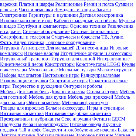
варежки
Платки и шарфы
Религиозные
Ремни и пояса
Сумки и
рюкзаки
Часы и ремешки
Чемоданы и защита багажа
Электроника
Гарнитуры и наушники
Детская электроника
Игровые консоли и игры
Кабели и зарядные устройства
Музыка
и видео
Ноутбуки и компьютеры
Офисная техника
Развлечения
и гаджеты
Сетевое оборудование
Системы безопасности
Смартфоны и телефоны
Смарт-часы и браслеты
ТВ, Аудио,
Фото, Видео техника
Торговое оборудование
Игрушки
Антистресс
Для малышей
Для песочницы
Игровые
комплексы
Игровые наборы
Игрушечное оружие и аксессуары
Игрушечный транспорт
Игрушки для ванной
Интерактивные
Кинетический песок
Конструкторы
Конструкторы LEGO
Куклы
и аксессуары
Музыкальные
Мыльные пузыри
Мягкие игрушки
Наборы для опытов
Настольные игры
Радиоуправляемые
Развивающие игрушки
Спортивные игры
Сюжетно-ролевые
игры
Творчество и рукоделие
Фигурки и роботы
Мебель
Детская мебель
Диваны и кресла
Столы и стулья
Мебель
для гостиной
Мебель для кухни
Мебель для прихожей
Мебель
для спальни
Офисная мебель
Мебельная фурнитура
Товары для взрослых
Белье и аксессуары
Игры и сувениры
Интимная косметика
Интимная съедобная косметика
Презервативы и лубриканты
Секс игрушки
Фетиш и БДСМ
Продукты
Рыба и морепродукты
Готовые блюда
Вкусные
подарки
Чай и кофе
Сладости и хлебобулочные изделия
Бакалея
Детское питание
Добавки пищевые
Здоровое питание
Мясная