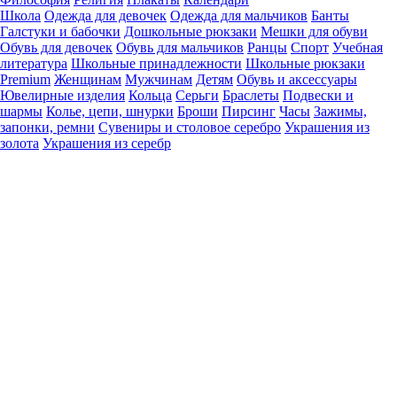
Школа
Одежда для девочек
Одежда для мальчиков
Банты
Галстуки и бабочки
Дошкольные рюкзаки
Мешки для обуви
Обувь для девочек
Обувь для мальчиков
Ранцы
Спорт
Учебная
литература
Школьные принадлежности
Школьные рюкзаки
Premium
Женщинам
Мужчинам
Детям
Обувь и аксессуары
Ювелирные изделия
Кольца
Серьги
Браслеты
Подвески и
шармы
Колье, цепи, шнурки
Броши
Пирсинг
Часы
Зажимы,
запонки, ремни
Сувениры и столовое серебро
Украшения из
золота
Украшения из серебр