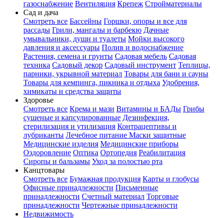
газоснабжение
Вентиляция
Крепеж
Стройматериалы
Сад и дача
Смотреть все
Бассейны
Горшки, опоры и все для
рассады
Грили, мангалы и барбекю
Дачные
умывальники, души и туалеты
Мойки высокого
давления и аксессуары
Полив и водоснабжение
Растения, семена и грунты
Садовая мебель
Садовая
техника
Садовый декор
Садовый инструмент
Теплицы,
парники, укрывной материал
Товары для бани и сауны
Товары для кемпинга, пикника и отдыха
Удобрения,
химикаты и средства защиты
Здоровье
Смотреть все
Крема и мази
Витамины и БАДы
Грибы
сушеные и капсулированные
Дезинфекция,
стерилизация и утилизация
Контрацептивы и
лубриканты
Лечебное питание
Маски защитные
Медицинские изделия
Медицинские приборы
Оздоровление
Оптика
Ортопедия
Реабилитация
Сиропы и бальзамы
Уход за полостью рта
Канцтовары
Смотреть все
Бумажная продукция
Карты и глобусы
Офисные принадлежности
Письменные
принадлежности
Счетный материал
Торговые
принадлежности
Чертежные принадлежности
Недвижимость