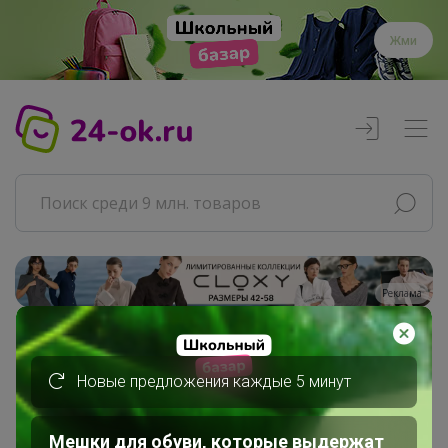
Жми
Реклама
Главная
Совместные покупки
Новые предложения каждые 5 минут
АРХИВ СП
РАЗНОЕ
Мешки для обуви, которые выдержат