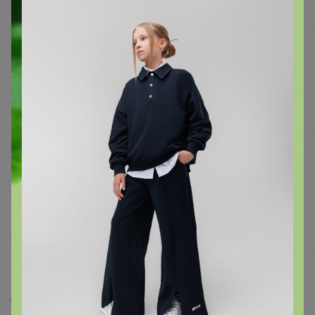
В наличии
Подарочные сертификаты
Реклама на сайте
Поставщикам
Вакансии
support@24-ok.ru
Написать в поддержку
Защита покупателя
Помощь
О нас
Все предложения
Анонсы