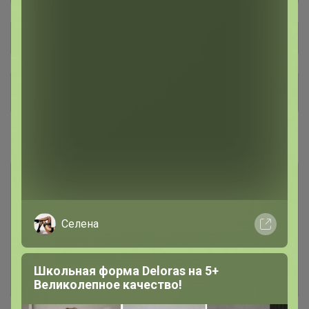
Общий каталог
Чат в Telegram 💌
1
#1 ГОТОВИМСЯ к ПОСАДКАМ
1 грунты, субстраты: рассадные,
186
универсальные, цветочные
Селена
2 рассадные ёмкости
137
Школьная форма Deloras на 5+
3 фитосвет
30
Великолепное качество!