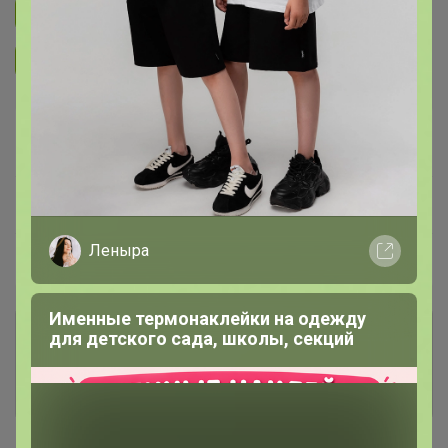
Подписаться на закупку
299
Подписаться на организатора
3.7K
В архиве
Собрано
—
25 %
~ 5 дней
Ожидание
Леныра
Пристрой
1 лот
Именные термонаклейки на одежду
Комментарии к лотам
1.5K
для детского сада, школы, секций
Отзывы участников
3.6K