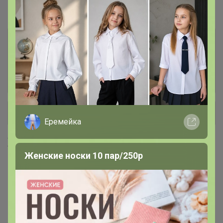
#1 грунты, удобрения
2 удобрения и регуляторы роста
571
3 защита от насекомых и
293
грызунов
+ Ещё 13 каталогов
Еремейка
Хиты продаж
Женские носки 10 пар/250р
Хит