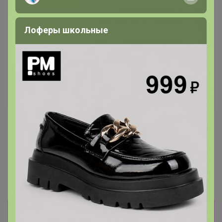
Хит
Лоферы школьные
420р
Круг приствольный кокос
60см Listok
Хит
37р
Лента киперная, 8мм, 20м
Информация о заказах доступна