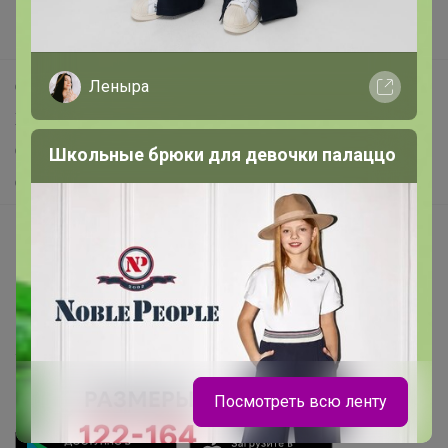
Новости
Поддержка альпак
Леныра
Самое выгодное
Хиты продаж
Самое желанное
Школьные брюки для девочки палаццо
Самое быстрое
Начать зарабатывать с 24-ok
Picabox.ru - Лучшее место для ваших изображений
Розыгрыш - Генератор случайных чисел
Пульс нашего маркетплейса
Укорачиватель ссылок
Посмотреть всю ленту