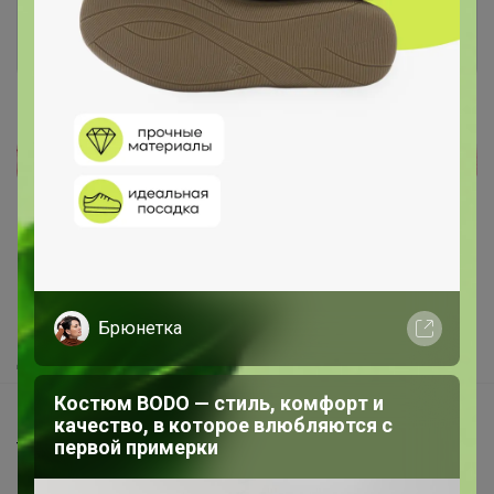
Войти
Зарегистрироваться
Реклама
Как здесь все устроено?
Как сделать заказ?
Как получить?
Брюнетка
Доставка
Костюм BODO — стиль, комфорт и
Шоурумы
качество, в которое влюбляются с
первой примерки
Торговые марки
Наша команда