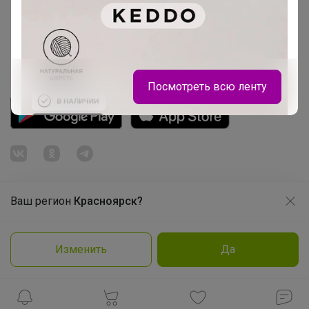
Розыгрыш - Генератор случайных чисел
Пульс нашего маркетплейса
Укорачиватель ссылок
Посмотреть всю ленту
Ваш регион
Красноярск?
Продолжая использовать этот сайт и нажимая кнопку
«Принять», вы даёте согласие на обработку файлов
© ООО "Лявита", ОГРН 1122468054070, 2012 - 2026
cookie
Политика конфиденциальности
Изменить
Да
Cоглашение пользователя
Подробнее
Принять
Брюнетка