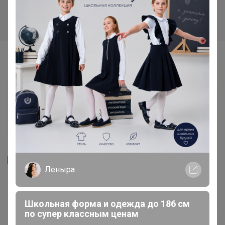
Самые желанные
225р
-29%
315р
Леныра
"Коврик для сушки посуды
Жаккард+МФ 280" 29
Школьная форма и одежда до 186 см
по супер классным ценам
73р