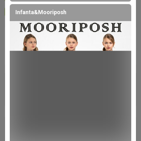
Infanta&Mooriposh
Подписаться на организатора
2.7K
В архиве
Собрано
—
85 %
~ 24 дня
Ожидание
Комментарии к лотам
750
Отзывы участников
5.5K
Описание