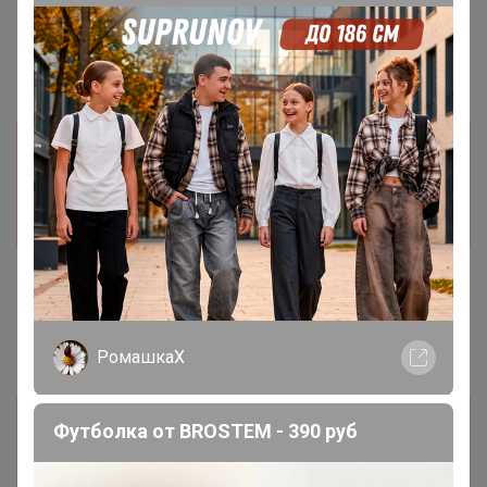
-29%
102,2р
"Губка для мытья посуды
15*15" 44
Информация о заказах доступна
лишь членам клуба
Показать
Показаны записи
1-2
из
2
.
РомашкаХ
Футболка от BROSTEM - 390 руб