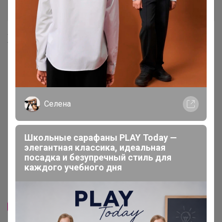
Тряпочки для уборки
25
Хиты продаж
Селена
Школьные сарафаны PLAY Today —
элегантная классика, идеальная
Скидка
посадка и безупречный стиль для
66р
каждого учебного дня
-29%
92,4р
Скидка
"Тряпочка-пылесос" 49
72р
-29%
100,8р
" Тряпочка - скрабер" 50