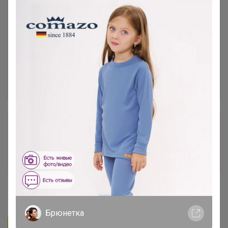
Сбор заказов в данной закупке
завершен
Перейти к текущей закупке
Эмилия!
Брюнетка
Подписаться на закупку
713