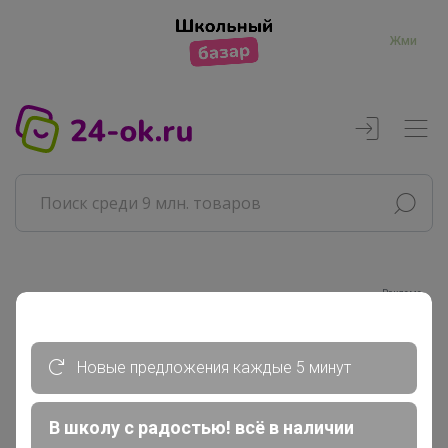
Жми
Реклама
Главная
Новые предложения каждые 5 минут
Совместные покупки
АРХИВ СП
В школу с радостью! всё в наличии
Товары для дома