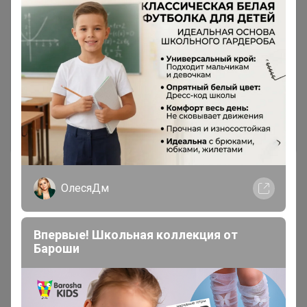
Чтобы ответить или задать вопрос
необходимо авторизоваться на сайте
Это займет меньше минуты
Войти
Зарегистрироваться
ОлесяДм
Реклама
Впервые! Школьная коллекция от
Бароши
Как здесь все устроено?
Как сделать заказ?