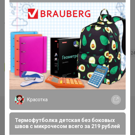
ЧУДЕСНЫЕ ТРЯПОЧКИ для самой
легкой уборки! Качественная
микрофибра для уборки, для кухни,
для бани! НОВИНКИ!
173
5.0
54.7K
17.6K
750
2
Ответить
Показаны записи
1-2
из
2
.
Красотка
Термофутболка детская без боковых
швов с микрочесом всего за 219 рублей