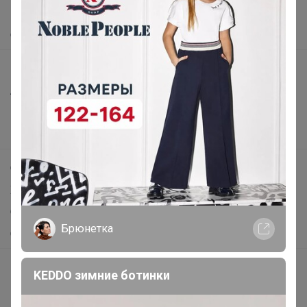
Помощь
О нас
Все предложения
Анонсы
Новости
Поддержка альпак
Самое выгодное
Хиты продаж
Самое желанное
Брюнетка
Самое быстрое
Начать зарабатывать с 24-ok
KEDDO зимние ботинки
Picabox.ru - Лучшее место для ваших изображений