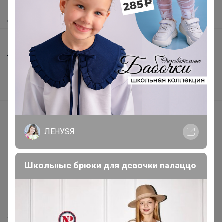
Как получить?
Доставка
Шоурумы
Торговые марки
Наша команда
В наличии
Подарочные сертификаты
Реклама на сайте
ЛЕНУSЯ
Поставщикам
Вакансии
Школьные брюки для девочки палаццо
support@24-ok.ru
Написать в поддержку
Защита покупателя