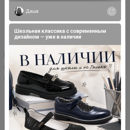
Условия участия
Даша
Ключевые даты
Школьная классика с современным
История проведённых выкупов
дизайном — уже в наличии
Cтраничка организатора
Другие СП организатора Эмилия!
Тема отзывов
Торговые марки
Тандем™