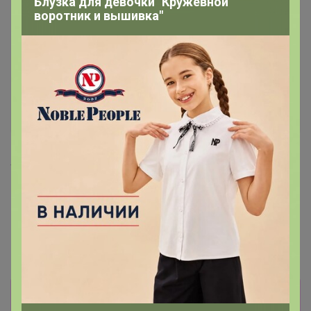
Блузка для девочки "Кружевной
воротник и вышивка"
Хит
Хит
241р
108р
Укрытие Зимний домик -
Вермикулит 5 л
допол.чехол h 100см(уп
3шт)
Информация о заказах доступна