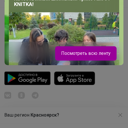
Самое быстрое
KNITKA!
Начать зарабатывать с 24-ok
Picabox.ru - Лучшее место для ваших изображений
Розыгрыш - Генератор случайных чисел
Пульс нашего маркетплейса
Укорачиватель ссылок
Посмотреть всю ленту
Ваш регион
Красноярск?
Продолжая использовать этот сайт и нажимая кнопку
«Принять», вы даёте согласие на обработку файлов
© ООО "Лявита", ОГРН 1122468054070, 2012 - 2026
cookie