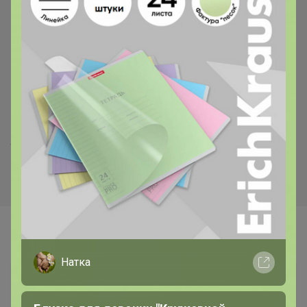
Хит
Хит
520р
37р
Укрывной материал 60 черн.
Лента киперная, 8мм, 20м
2,1м*10м
Самые желанные
Натка