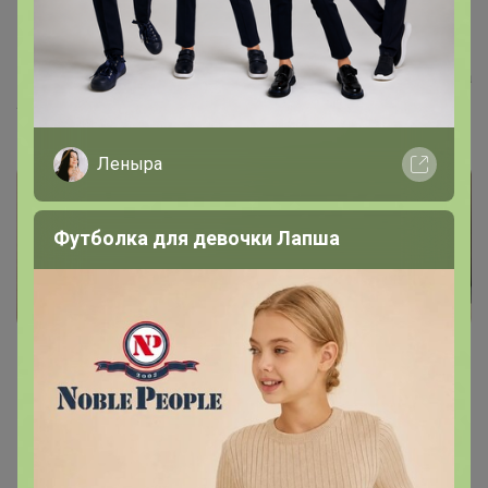
13 мая, 2024 16:12
Шеляг
, Я вам ответила в личку. Запишитесь еще раз на
лот. При выборе способа оплат выберите перезачет
Леныра
Футболка для девочки Лапша
Показаны записи
1-4
из
4
.