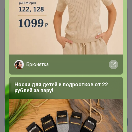
Чтобы ответить или задать вопрос
необходимо авторизоваться на сайте
Брюнетка
Это займет меньше минуты
Носки для детей и подростков от 22
Войти
Зарегистрироваться
рублей за пару!
Реклама