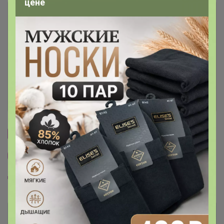
цене
Описание
Условия участия
Ключевые даты
История проведённых выкупов
Cтраничка организатора
Другие СП организатора Happy Baby
Пристрой организатора Happy Baby