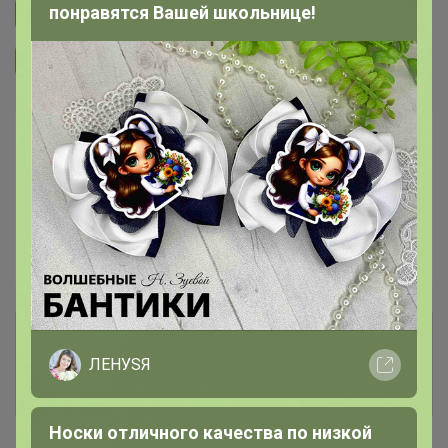
понравятся Вашей школьнице!
Подписаться на закупку
299
Подписаться на организатора
3.7K
В архиве
Собрано
—
100 %
~ 5 дней
Ожидание
Пристрой
1 лот
Комментарии к лотам
1.6K
ЛЕНУSЯ
Отзывы участников
3.6K
Носки отличного качества по низкой