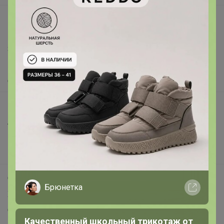
support@24-ok.ru
Написать в поддержку
Защита покупателя
Помощь
О нас
Все предложения
Анонсы
Новости
Поддержка альпак
Самое выгодное
Брюнетка
Хиты продаж
Самое желанное
Качественный школьный трикотаж от