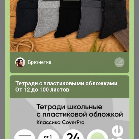
#1 грунты, удобрения
2 удобрения и регуляторы роста
571
3 защита от насекомых и
293
грызунов
Брюнетка
+ Ещё 13 каталогов
Тетради с пластиковыми обложками.
Хиты продаж
От 12 до 100 листов