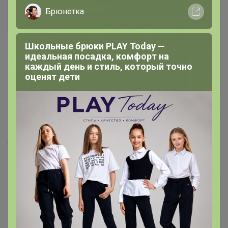
лишь членам клуба
Брюнетка
Показать
Школьные брюки PLAY Today —
идеальная посадка, комфорт на
каждый день и стиль, который точно
Шеляг
оценят дети
Кандидат в магистры
12 мая, 2024 22:46
Добрый день. Мне не довезли 1 мешок щепы коры
сосновой. СП 11 садовый инвентарь.
Happy Baby
Организатор СП