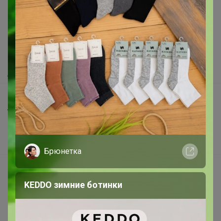
Как здесь все устроено?
Как сделать заказ?
Как получить?
Доставка
Шоурумы
Торговые марки
Наша команда
В наличии
Брюнетка
Подарочные сертификаты
KEDDO зимние ботинки
Реклама на сайте
Поставщикам
Вакансии