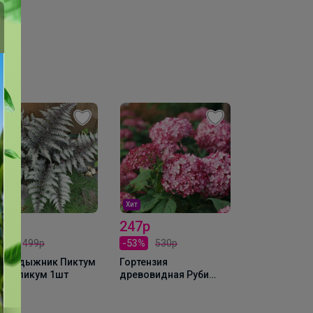
ит
Хит
Хит
89р
247р
369р
22%
499р
-53%
530р
Гортензия
метельчата
Кочедыжник Пиктум
Гортензия
Скайфолл 1
талликум 1шт
древовидная Руби
Аннабелль Р9 1шт Т