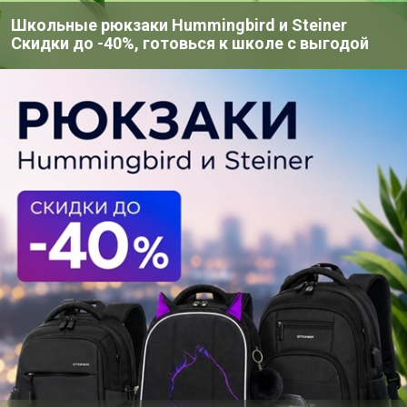
Школьные рюкзаки Hummingbird и Steiner
Скидки до -40%, готовься к школе с выгодой
г
Хит
Хит
Х
357р
147р
3
-22%
460р
-73%
550р
-
Т Хоста Френсис
Т Котовник Сикс Хиллс
Т 
Вильямс 1шт
Гиант лавандово-
Ме
синий Р9
ер