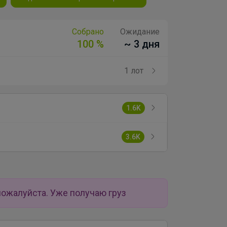
Собрано
Ожидание
100 %
~ 3 дня
1 лот
1.6K
3.6K
пожалуйста. Уже получаю груз