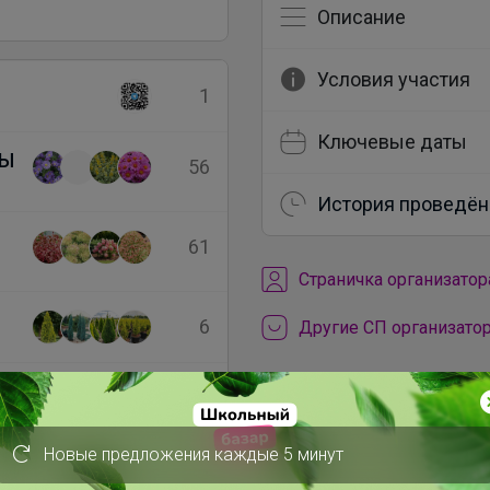
Описание
Условия участия
1
Ключевые даты
ТЫ
56
История проведён
61
Cтраничка организатор
6
Другие СП организатор
54
Новые предложения каждые 5 минут
1