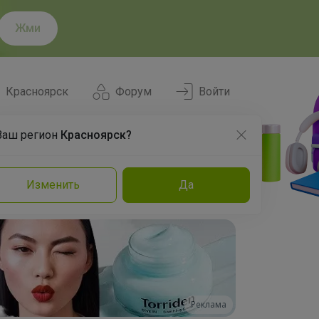
Жми
Красноярск
Форум
Войти
Ваш регион
Красноярск?
Нравится
Заказы
Изменить
Да
и
Команда
Торговые марки
Эксперты
Реклама