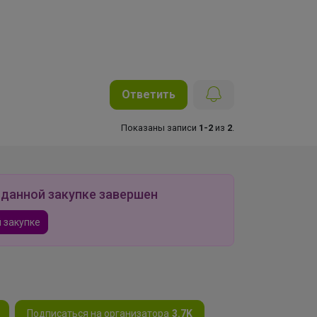
Ответить
Показаны записи
1-2
из
2
.
 данной закупке завершен
 закупке
Подписаться на организатора
3.7K