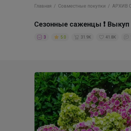
Главная
Совместные покупки
АРХИВ 
Сезонные саженцы ❗ Выкуп 
3
5.0
31.9K
41.8K