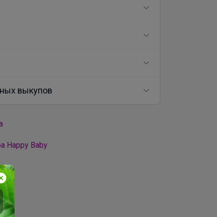
ных выкупов
а
а Happy Baby