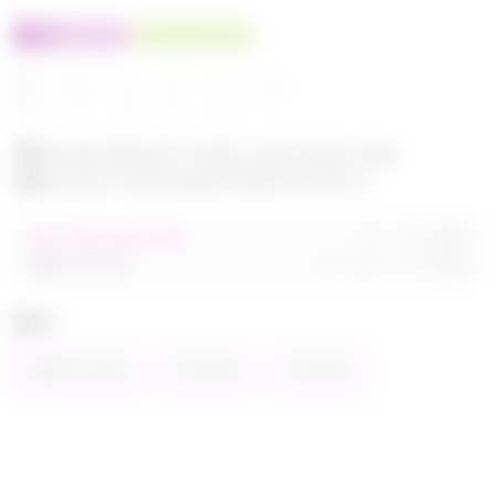
100% оригинал
У нас выгоднее
24
32
480
560
680
Эксклюзивный товар, доступен для
опытных пользователей 24-ok.ru
от 248 680,40р
Орг.
480,40р
486 320,40р
Доставка
260,80р
Цвет
Фиолетовый
Зелёный
Розовый