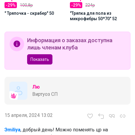
-29%
100,8р
-29%
224р
" Тряпочка - скрабер" 50
"Тряпка для пола из
микрофибры 50*70" 52
Информация о заказах доступна
лишь членам клуба
Показать
Лю
Виртуоз СП
15 апреля, 2024 13:02
Эmiliya
, добрый день! Можно поменять цр на