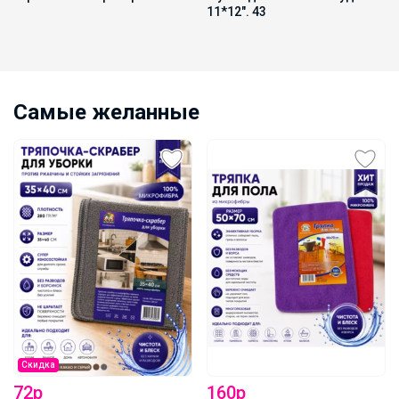
11*12". 43
Самые желанные
Скидка
72р
160р