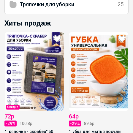
Тряпочки для уборки
25
Хиты продаж
Скидка
72р
64р
-29%
100,8р
-29%
89,6р
" Тряпочка - скрабер" 50
"Губка для мытья посуды