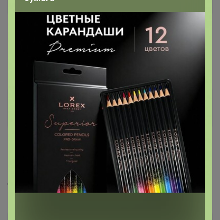
Виртуоз СП
1
19 января, 2024 18:40
Район Скандиса, июня, краевой налоговой
mashylya
Магистр
19 января, 2024 20:07
В Манском районе в конце января закрывается
единственный ЦР. Останемся без 24-0к