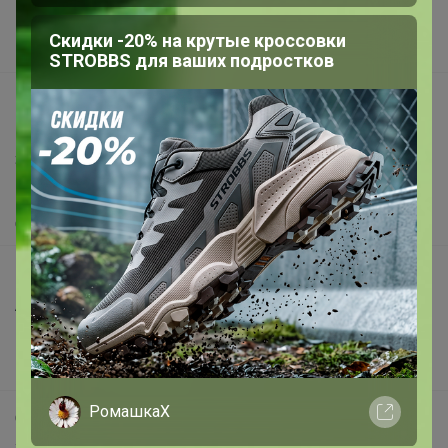
Поставщикам
Скидки -20% на крутые кроссовки
Вакансии
STROBBS для ваших подростков
support@24-ok.ru
Написать в поддержку
Защита покупателя
Помощь
О нас
Все предложения
Анонсы
Новости
Поддержка альпак
РомашкаХ
Самое выгодное