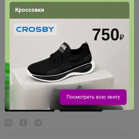
Хиты продаж
Кроссовки
Самое желанное
Самое быстрое
Начать зарабатывать с 24-ok
Picabox.ru - Лучшее место для ваших изображений
Розыгрыш - Генератор случайных чисел
Пульс нашего маркетплейса
Укорачиватель ссылок
Посмотреть всю ленту