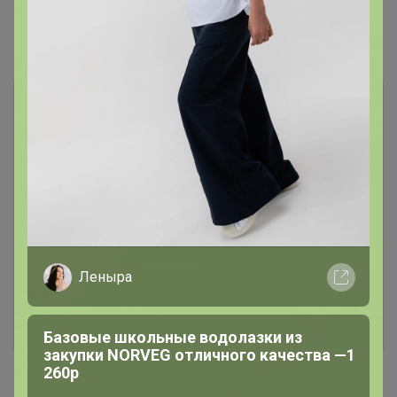
1
2
3
4
5
Показаны записи
1-10
из
110
.
Чтобы ответить или задать вопрос
необходимо авторизоваться на сайте
Это займет меньше минуты
Леныра
Войти
Зарегистрироваться
Базовые школьные водолазки из
закупки NORVEG отличного качества —1
260р