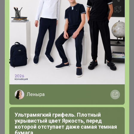
1
19 января, 2024 18:31
Елены Стасовой
ВиЛаДаДи
Магистр
19 января, 2024 18:35
Леныра
Пгт Кедровый
Ультрамягкий грифель. Плотный
укрывистый цвет Яркость, перед
которой отступает даже самая темная
alexandra17-89
бумага