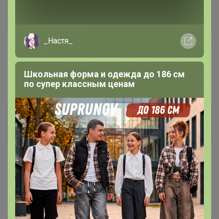
МамаКатюши
Гений СП
_Настя_
1
19 января, 2024 20:29
Школьная форма и одежда до 186 см
Преображенский
по супер классным ценам
Mr Sandman
Кандидат в магистры
19 января, 2024 20:33
cherries
, поддержу. Для Вавилова правда не хватает