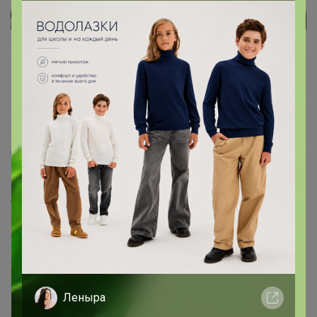
Реклама
Как здесь все устроено?
Как сделать заказ?
Как получить?
Доставка
Шоурумы
Торговые марки
Наша команда
В наличии
Подарочные сертификаты
Леныра
Реклама на сайте