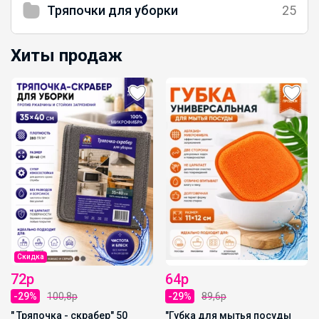
Тряпочки для уборки
25
Хиты продаж
Скидка
72р
64р
-29%
100,8р
-29%
89,6р
" Тряпочка - скрабер" 50
"Губка для мытья посуды