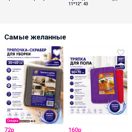
11*12". 43
Самые желанные
Скидка
72р
160р