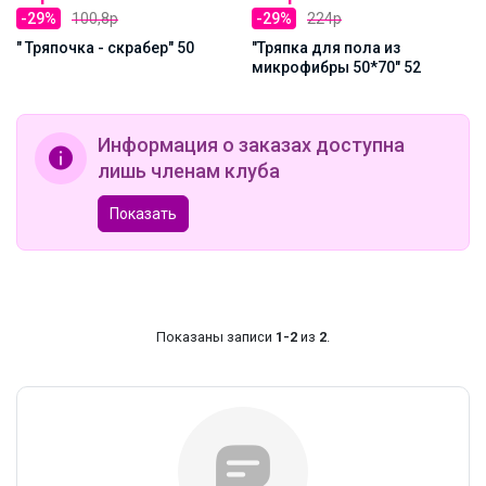
-29%
100,8р
-29%
224р
" Тряпочка - скрабер" 50
"Тряпка для пола из
микрофибры 50*70" 52
Информация о заказах доступна
лишь членам клуба
Показать
Показаны записи
1-2
из
2
.