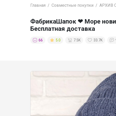
Главная
Совместные покупки
АРХИВ 
ФабрикаШапок ❤ Море новин
Бесплатная доставка
66
5.0
7.5K
33.7K