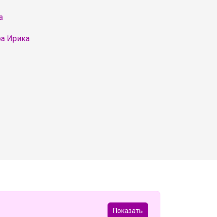
а
ра Ирика
Показать