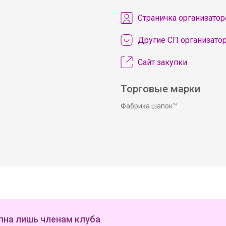
Cтраничка организатор
Другие СП организато
Сайт закупки
Торговые марки
Фабрика шапок™
пна лишь членам клуба