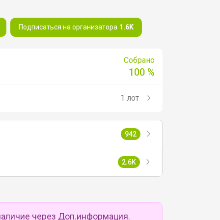
Подписаться на организатора
1.6K
Собрано
100 %
1 лот
942
2.6K
наличие через Доп.информация.