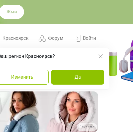
Жми
Красноярск
Форум
Войти
Ваш регион
Красноярск?
Нравится
Заказы
Изменить
Да
и
Команда
Торговые марки
Эксперты
Реклама