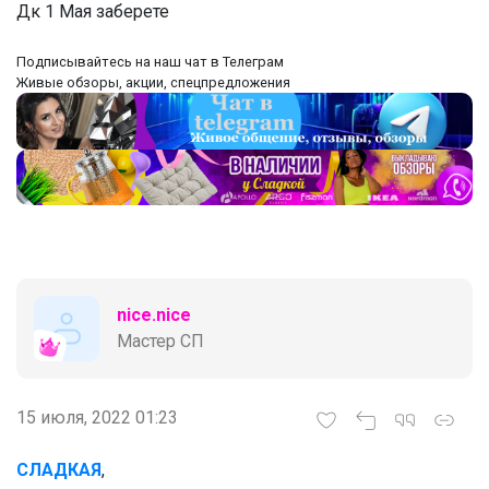
Дк 1 Мая заберете
укрывистый цвет Яркость, перед
которой отступает даже самая темная
бумага
‌Подписывайтесь на наш чат в Телеграм
‌Живые обзоры, акции, спецпредложения
_Настя_
nice.nice
Мастер СП
15 июля, 2022 01:23
СЛАДКАЯ
,