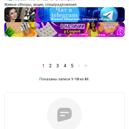
‌Живые обзоры, акции, спецпредложения
1
2
3
4
5
Показаны записи
1-10
из
61
.