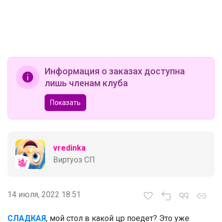
Блузка со стразами на воротнике,
маленький штрих понравится юной
моднице
Брюнетка
Информация о заказах доступна
лишь членам клуба
Стильные футболки PlayToday —
Показать
идеальный выбор для школы: удобно,
модно и на каждый день
vredinka
Виртуоз СП
Леныра
Стильные годы — чудесные с
14 июля, 2022 18:51
Happywear!
СЛАДКАЯ
, мой стол в какой цр поедет? Это уже