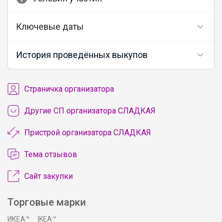
belkakrsk
Ключевые даты
От простых карандашей до ярких
История проведённых выкупов
красок для холста — изобилие
канцелярии исполнит любую мечту с
чистого листа
Cтраничка организатора
Другие СП организатора СЛАДКАЯ
_Настя_
Пристрой организатора СЛАДКАЯ
Детская коллекция качественного и
Тема отзывов
легкого термобелья
Сайт закупки
Торговые марки
Брюнетка
ИКЕА™
IKEA™