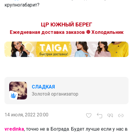
крупногабарит?
Bonditka
ЦР ЮЖНЫЙ БЕРЕГ
Ежедневная доставка заказов ❆ Холодильник
Трендовые кеды на сменку. То, что
надо подростку
Эмилия!
Кроссовки для девочки на сменку
СЛАДКАЯ
Золотой организатор
Брюнетка
14 июля, 2022 20:00
vredinka
, точно не в Бограда. Будет лучше если у нас в
Ультрамягкий грифель. Плотный