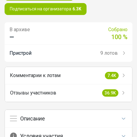
Натали школьная коллекция
Подписаться на организатора
6.3K
Angelevich
В архиве
Собрано
—
100 %
Школьный комплект PLAY TODAY —
Пристрой
9 лотов
стиль, комфорт и безупречный образ на
каждый учебный день
Комментарии к лотам
7.4K
Леныра
Отзывы участников
36.9K
Школьная форма от BUNGLY - это 100%
комфорт! Цвета: синий, серый и
Описание
немного бордо!
Условия участия