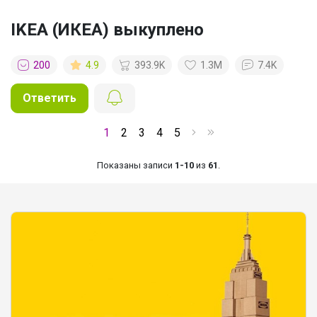
IKEA (ИКЕА) выкуплено
200
4.9
393.9K
1.3M
7.4K
Ответить
Новые предложения каждые 5 минут
1
2
3
4
5
Костюм BODO — стиль, комфорт и
качество, в которое влюбляются с
Показаны записи
1-10
из
61
.
первой примерки
Леныра
Термофутболка детская без боковых
швов с микрочесом всего за 219 рублей