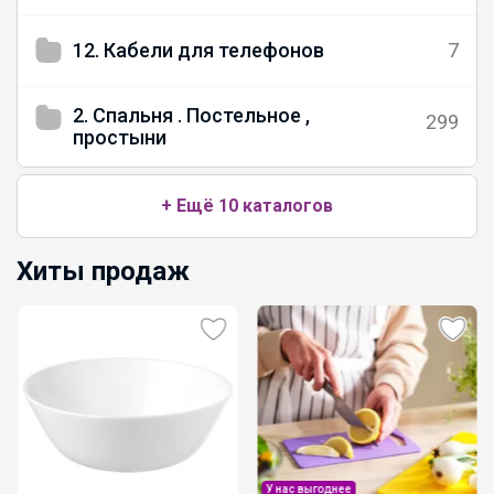
Леныра
12. Кабели для телефонов
7
2. Спальня . Постельное ,
Стильные и продуманные до мелочей
299
простыни
рюкзаки GRIZZLY
+ Ещё 10 каталогов
Джилка
Хиты продаж
На физкультуру — с комфортом: лёгкие,
удобные кроссовки уже в наличии
Леныра
У нас выгоднее