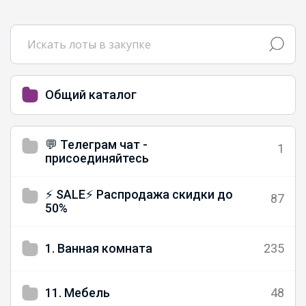
Лоферы школьные
Брюнетка
Общий каталог
Стильные детские кеды
💬 Телеграм чат -
1
присоединяйтесь
Эмилия!
⚡️ SALE⚡️ Распродажа скидки до
87
50%
Спортивные костюмы PLAY Today —
1. Ванная комната
235
стиль, комфорт и свобода движения
для школы, прогулок и активных
будней
11. Мебель
48