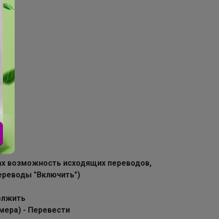
ках возможность исходящих переводов,
переводы "Включить")
должить
имера) - Перевести