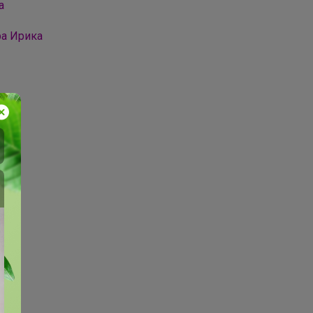
а
ра Ирика