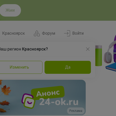
Жми
Красноярск
Форум
Войти
Ваш регион
Красноярск?
Нравится
Заказы
Изменить
Да
и
Команда
Торговые марки
Эксперты
Реклама