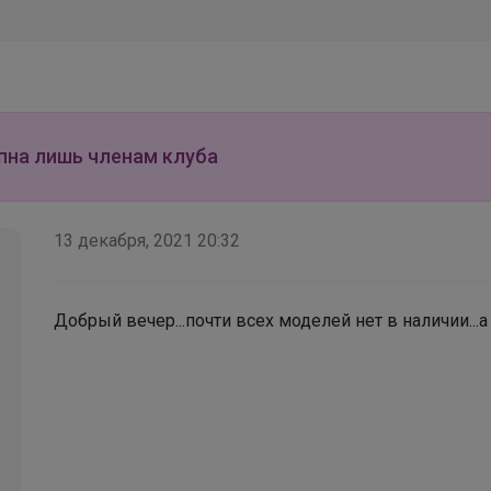
Школьные брюки PLAY Today — идеальная
посадка, комфорт на каждый день и стиль,
который точно оценят дети
пна лишь членам клуба
13 декабря, 2021 20:32
Добрый вечер...почти всех моделей нет в наличии...а