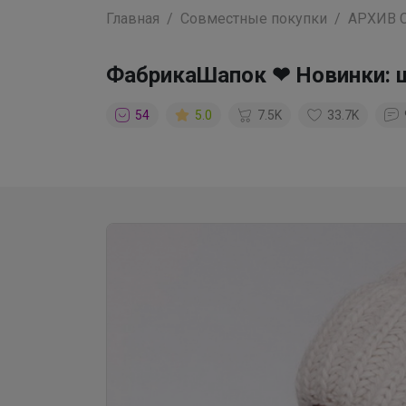
Главная
Совместные покупки
АРХИВ 
ФабрикаШапок ❤ Новинки: ш
54
5.0
7.5K
33.7K