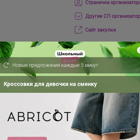
Cтраничка организатор
Другие СП организато
Сайт закупки
Торговые марки
Фабрика шапок™
Новые предложения каждые 5 минут
Кроссовки для девочки на сменку
анке Точка:
ефона через систему быстрых платежей