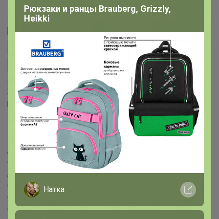
Рюкзаки и ранцы Brauberg, Grizzly,
Heikki
Особенности
[mod=СЛАДКАЯ]
транспортировки хрупких и
габаритных товаров
1. Стекло и другие
хрупкие товары (в т.ч. пластик)
Перед упаковкой все
хрупкие товары проверяю на целостность во время
разбора( особенно касается стекла) КРОМЕ запаянных
коробок, их не вскрываю! Бой и брак сразу
возвращаю поставщику, в заказы участников не
вкладываю! Стекло в иногородние ЦР и
дополнительные ЦР города передаю под вашу
ответственность за сохранность. Не отвечаю за
действия курьеров и транспортных компаний после
сдачи заказа в Сортировочный ЦР, т.к. это не в моих
Натка
силах Если желаете подстраховаться, записывайтесь в
основные ЦР (Красноярье, Мамино солнышко,