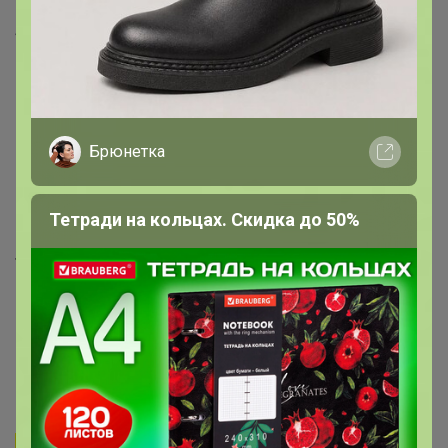
699р
840р
-50%
1 678р
SCHOTTIS ШОТТИС Жалюзи,
белый90x190 см
TAGGHAJ Сковорода
антипригарное покрытие
черного цвета 24 см
(индукция)
Брюнетка
Приглашаю вас присоединиться к чату-болталке IKEA
Тетради на кольцах. Скидка до 50%
Переходи по ссылке (жми)
в VIBER
Товар выкупается в магазине ИКЕА-
Новосибирск по ценам магазина,
оптовых продаж у ИКЕА нет, но мы
пользуемся всеми привилегиями
клуба ИКЕА-Фемили
Транспортные
расходы, пропорционально