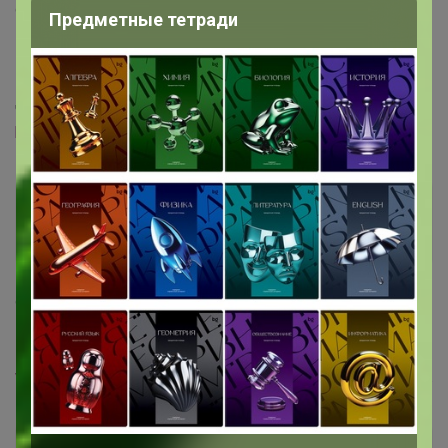
9 ноября, 2021 11:57
Предметные тетради
СЛАДКАЯ
, добрый день, я не могу добавить в
корзину, написано нет в наличии, но на сайте написано ,
что есть
www.ikea.com/ru/ru/p/droemsk-dryomsk-
kashpo-d-doma...
Shabekopolina
Виртуоз СП
9 ноября, 2021 12:00
СЛАДКАЯ
, добавьте ещё
www.ikea.com/ru/ru/p/droemsk-dryomsk-kashpo-d-doma...