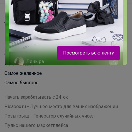
Все предложения
Анонсы
Новости
Поддержка альпак
Посмотреть всю ленту
Самое выгодное
Леныра
Хиты продаж
Самое желанное
Термофутболка детская без боковых
Самое быстрое
швов с микрочесом всего за 219 рублей
Начать зарабатывать с 24-ok
Picabox.ru - Лучшее место для ваших изображений
Розыгрыш - Генератор случайных чисел
Пульс нашего маркетплейса