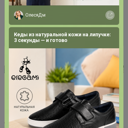
Чтобы ответить или задать вопрос
необходимо авторизоваться на сайте
ОлесяДм
Это займет меньше минуты
Кеды из натуральной кожи на липучке:
Войти
Зарегистрироваться
3 секунды — и готово
Реклама
Как здесь все устроено?
Как сделать заказ?
Как получить?
Доставка