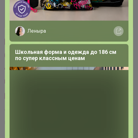
Ключевые даты
История проведённых выкупов
Леныра
Cтраничка организатора
Школьная форма и одежда до 186 см
Другие СП организатора СЛАДКАЯ
по супер классным ценам
Пристрой организатора СЛАДКАЯ
Тема отзывов
Сайт закупки
Торговые марки
ИКЕА™
IKEA™