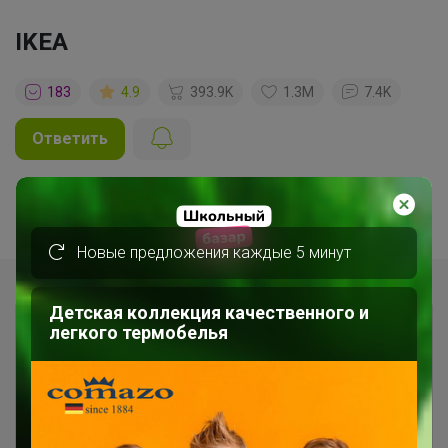
IKEA
183
4.9
393.9K
1.3M
7.4K
Ответить
1
2
3
4
Показаны записи
1-10
из
37
.
Новые предложения каждые 5 минут
Детская коллекция качественного и
легкого термобелья