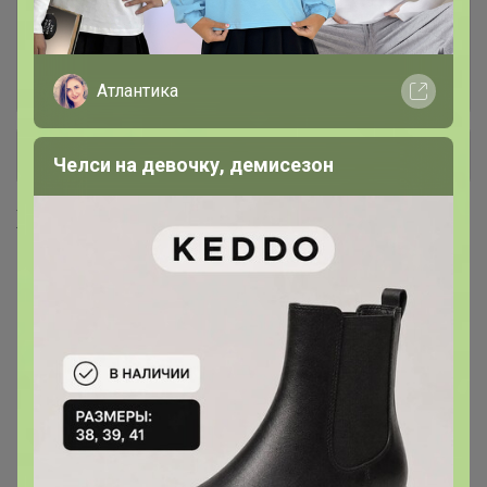
12. Кабели для телефонов
7
2. Спальня . Постельное ,
299
простыни
Атлантика
+ Ещё 10 каталогов
Челси на девочку, демисезон
Хиты продаж
апгрейд хита СТЕКА