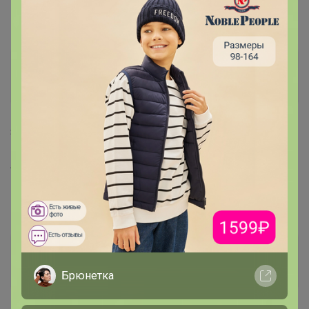
Аленький цветочик
Магистр
8 ноября, 2021 22:57
а можно добавить в каталог
BORSTAD БОРСТАД
Бутылочка с дозатором75 сл
Shabekopolina
Виртуоз СП
Брюнетка