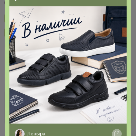
СЛАДКАЯ
Подписаться на закупку
4.4K
Подписаться на организатора
6.3K
В архиве
Собрано
—
100 %
Пристрой
9 лотов
Комментарии к лотам
7.4K
Отзывы участников
36.9K
Новости
Леныра