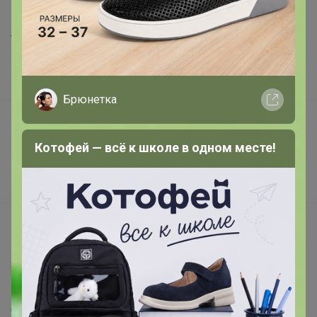
Шоурумы
Торговые марки
Наша команда
В наличии
Брюнетка
Подарочные сертификаты
Реклама на сайте
Котофей — всё к школе в одном месте!
Поставщикам
Вакансии
support@24-ok.ru
Написать в поддержку
Защита покупателя
Помощь
О нас