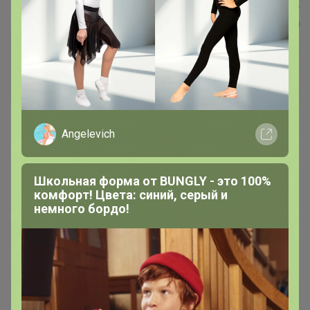
=================================== попадаем в
карточку товара, справа внизу выбираем магазин
ИКЕА Новосибирск и смотрим наличие:
===================================
Angelevich
Школьная форма от BUNGLY - это 100%
комфорт! Цвета: синий, серый и
немного бордо!
Если у
===================================