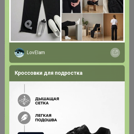
марта63
Виртуоз СП
8 ноября, 2021 11:35
LovEIam
Здравствуйте, для кружек крустад есть тарелки в
комплект?
Кроссовки для подростка
СЛАДКАЯ
Золотой организатор
8 ноября, 2021 13:43
марта63
, есть
24-ok.ru/catalog/235749