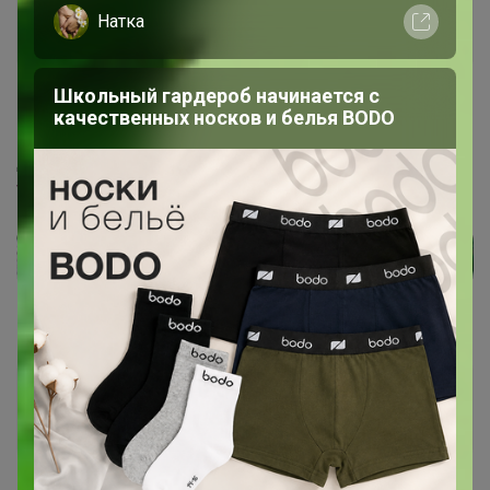
Nattalia
Натка
Гений СП
Школьный гардероб начинается с
10 ноября, 2021 18:10
качественных носков и белья BODO
Добрый день. Откройте,пожалуйста,
www.ikea.com/ru/ru/p/droenjoens-dryonyons-stakan-d...
МамаКатюши
Гений СП