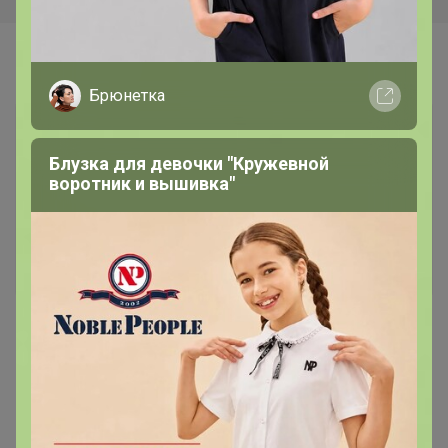
Самые желанные
Брюнетка
Блузка для девочки "Кружевной
воротник и вышивка"
384р
1 444р
RAJTAN РАЙТАН Банка для
JÄLL ЭЛЛЬ Гладильная
специй, стекло/цвет
доска, настольная 73x32 см
алюминия, 15 сл