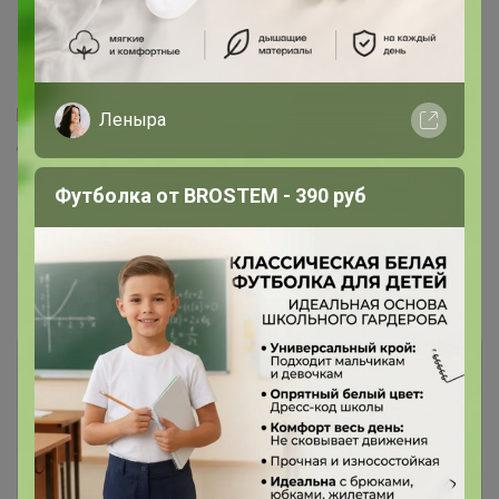
11 ноября, 2021 12:55
СЛАДКАЯ
, добрый день. подскажите сможем
выкупить позицию?
www.ikea.com/ru/ru/p/hamarvik-
hamarvik-pruzhinnyy-...
(есть в наличии в новосибирске а
Леныра
доставки на сайте в наш адрес нет)
Футболка от BROSTEM - 390 руб
1
2
3
4
Показаны записи
1-10
из
37
.