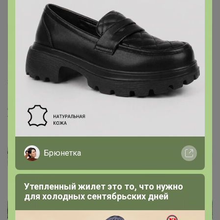
semen.visotsky
Великий магистр
8 ноября, 2021 14:05
Добавьте
www.ikea.com/ru/ru/p/hoestkvaell-hyostkvell-dekora...
Брюнетка
Утепленный жилет это то, что нужно
для холодных сентябрьских дней