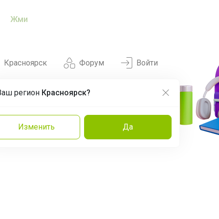
Жми
Красноярск
Форум
Войти
Ваш регион
Красноярск?
Нравится
Заказы
Изменить
Да
и
Команда
Торговые марки
Эксперты