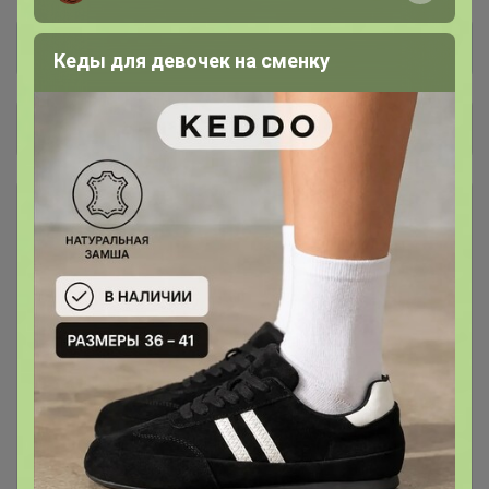
Кеды для девочек на сменку
Общий каталог
.Коврики Травяные
3
Веники для бани Премиум, сбор
21
2025-2026
Для банщиков с особыми запросами, мы
сделали серию особых отборных веников с
полностью закрытыми ручками.
Веники для бани. Сбор 2025-
27
2026