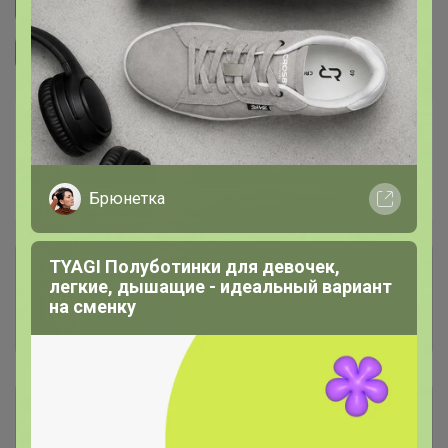
Подписаться на закупку
281
Подписаться на организатора
1.7K
В архиве
—
~ 25 дней
Ожидание
Брюнетка
TYAGI Полуботинки для девочек,
Комментарии к лотам
123
легкие, дышащие - идеальный вариант
на сменку
Отзывы участников
379
Описание