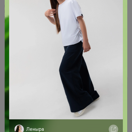
Телеграмм, присоединяетесь!
Новинки, акции, обзоры!
Все по Красоте в Телеграмм
Чат в ТЕЛЕГРАММ
Чат в MAX
Показаны записи
1-8
из
8
.
Чтобы ответить или задать вопрос
Леныра
необходимо авторизоваться на сайте