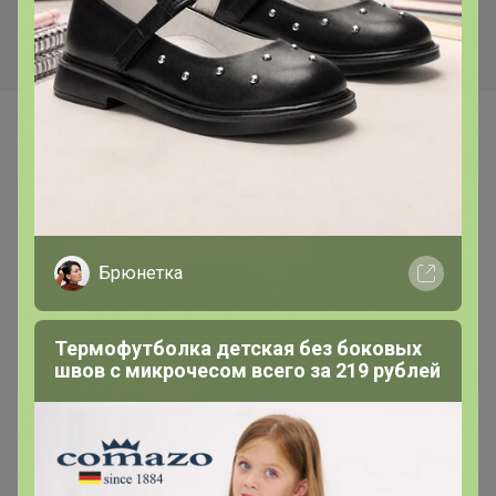
Самые желанные
Брюнетка
Термофутболка детская без боковых
швов с микрочесом всего за 219 рублей
480р
305р
Дубовый веник Большой
Березовый веник с
ПРЕМИУМ
эвкалиптом