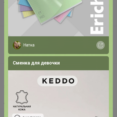
Торговые марки
Наша команда
В наличии
Подарочные сертификаты
Реклама на сайте
Натка
Поставщикам
Вакансии
Сменка для девочки
support@24-ok.ru
Написать в поддержку
Защита покупателя
Помощь
О нас
Все предложения