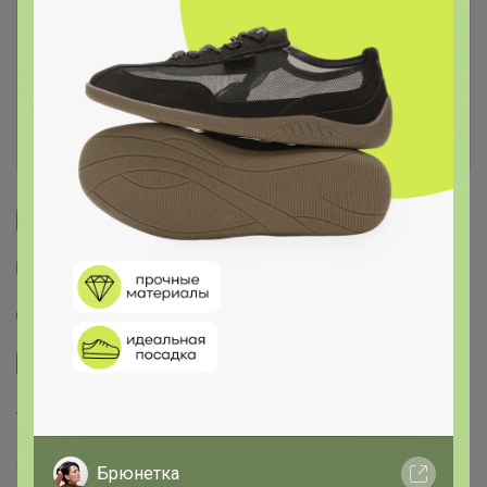
Условия участия
Ключевые даты
История проведённых выкупов
Cтраничка организатора
Другие СП организатора Странница
Пристрой организатора Странница
Сайт закупки
Торговые марки
ДУБОВЫЙ ВЕНИК™
Брюнетка