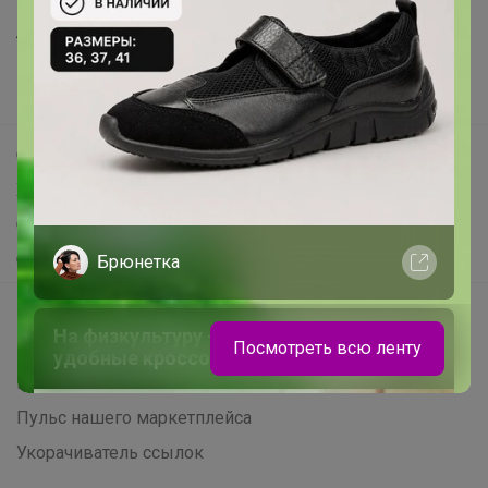
Анонсы
Новости
Поддержка альпак
Самое выгодное
Хиты продаж
Самое желанное
Самое быстрое
Брюнетка
Начать зарабатывать с 24-ok
На физкультуру — с комфортом: лёгкие,
Посмотреть всю ленту
Picabox.ru - Лучшее место для ваших изображений
удобные кроссовки уже в наличии
Розыгрыш - Генератор случайных чисел
Пульс нашего маркетплейса
Укорачиватель ссылок