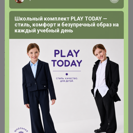
Странница, подскажите пожалуйста, кленовый
скоро появится?
Школьный комплект PLAY TODAY —
— Сибирячка
стиль, комфорт и безупречный образ на
каждый учебный день
обычный кленовый? или черноклен?
Телеграмм, присоединяетесь!
Новинки, акции, обзоры!
Все по Красоте в Телеграмм
Чат в ТЕЛЕГРАММ
Чат в MAX
Сибирячка
Гений СП