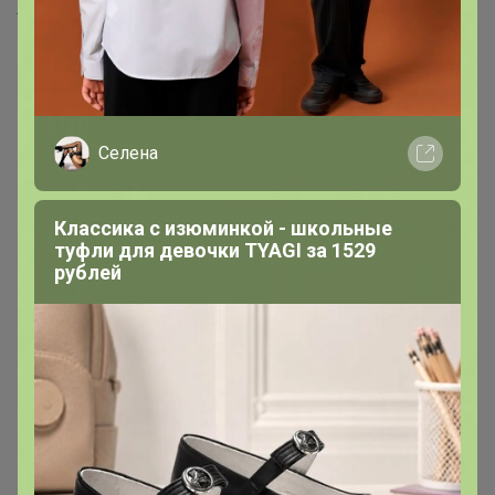
Хиты продаж
Селена
Классика с изюминкой - школьные
туфли для девочки TYAGI за 1529
рублей
460р
180р
Дубовый веник ПРЕМИУМ с
Эвкалиптовый веник
перевязанной ручкой