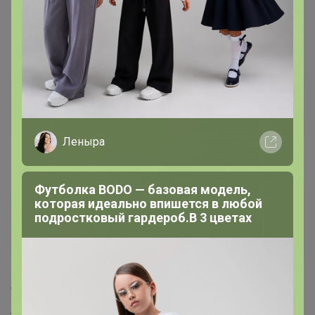
17 сентября, 2021 13:59
Странница
, день добрый! В дозаказ уже нельзя?(
Странница
Серебряный организатор
Леныра
17 сентября, 2021 15:08
Футболка BODO — базовая модель,
которая идеально впишется в любой
Странница, день добрый! В дозаказ уже нельзя?(
подростковый гардероб.В 3 цветах
— innka-08
добрый день, давайте попробуем