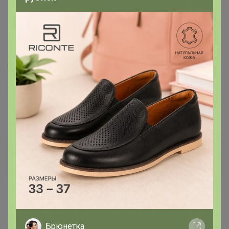
12 сентября, 2021 17:13
Странница
, подскажите пожалуйста, кленовый скоро
появится?
Елена
духовная психология
Каждый сам, своей Волей решает, какой путь он выбирает.
Жить в неведении и страдать или радоваться жизни от
понимания её
Странница
Серебряный организатор
12 сентября, 2021 22:42
Брюнетка