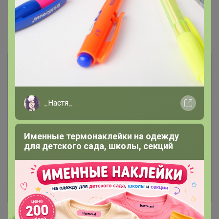
Показаны записи
1-2
из
2
.
_Настя_
Чтобы ответить или задать вопрос
Именные термонаклейки на одежду
необходимо авторизоваться на сайте
для детского сада, школы, секций
Это займет меньше минуты
Войти
Зарегистрироваться