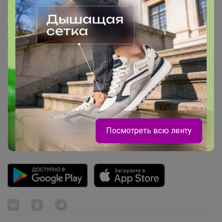
Хиты продаж
Самое желанное
Самое быстрое
Начать зарабатывать с 24-ok
Picabox.ru - Лучшее место для ваших изображений
Розыгрыш - Генератор случайных чисел
Пульс нашего маркетплейса
Укорачиватель ссылок
Посмотреть всю ленту