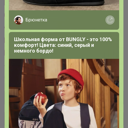
Cтраничка организатора
Другие СП организатора нюр@
Брюнетка
Пристрой организатора нюр@
Школьная форма от BUNGLY - это 100%
Сайт закупки
комфорт! Цвета: синий, серый и
немного бордо!
Размерная сетка
Торговые марки
GREG™
BERTHIER™
T-lab™
KATHARINA KROSS™
Общий каталог