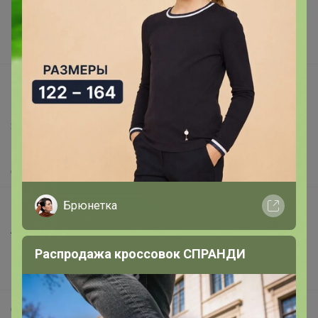
Реклама на сайте
Поставщикам
Вакансии
support@24-ok.ru
Написать в поддержку
Защита покупателя
Помощь
О нас
Брюнетка
Все предложения
Анонсы
Новости
Распродажа кроссовок СПРАНДИ
Поддержка альпак
Самое выгодное