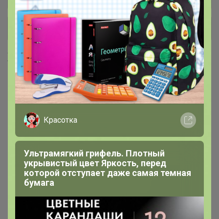
+ Ещё 15 каталогов
Хиты продаж
Красотка
Ультрамягкий грифель. Плотный
укрывистый цвет Яркость, перед
которой отступает даже самая темная
бумага
Скидка
Скидка
480р
680р