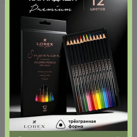
TS521 (т.бирюза) Футболка
G145-RD-6035 (джинс)
мужская короткий рукав
Футболка мужская короткий
рукав
Уважаемые участники, на
сайте очень большой
выбор сорочек,
джемперов и мужских
аксессуаров. Для того, что
бы посмотреть полный
ассортимент, заходим на