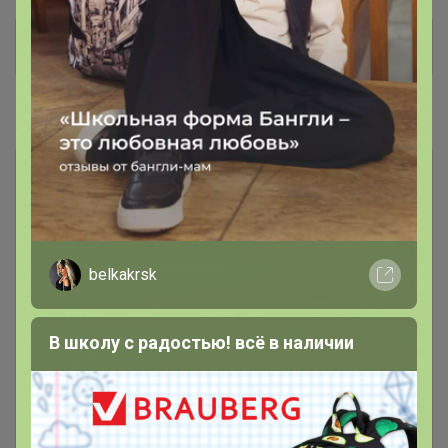
*** РАСПРОДАЖА ***
162
#Аксессуары
Бабочки
248
Галстуки
154
belkakrsk
Запонки и зажимы
62
В школу с радостью! всё в наличии
Карманные платки
6
Платки шейные
31