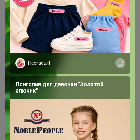
Реклама
Как здесь все устроено?
Как сделать заказ?
Как получить?
Настасья!
Доставка
Лонгслив для девочки "Золотой
Шоурумы
ключик"
Торговые марки
Наша команда
В наличии
Подарочные сертификаты