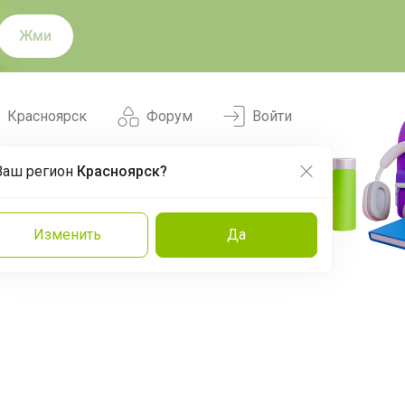
Жми
Красноярск
Форум
Войти
Ваш регион
Красноярск?
Нравится
Заказы
Изменить
Да
и
Команда
Торговые марки
Эксперты