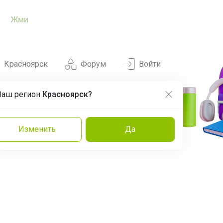
Жми
Красноярск
Форум
Войти
Ваш регион
Красноярск?
Нравится
Заказы
Изменить
Да
и
Команда
Торговые марки
Эксперты