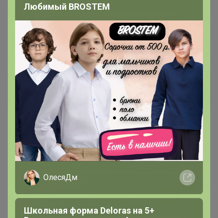
Любимый BROSTEM
10 декабря, 2020 15:53
нюр@
, Добрый день! До нг успеем получить??
нюр@
Мастер СП
10 декабря, 2020 19:07
esybox
, Здравствуйте, да, должны получить
ОлесяДм
Показаны записи
1-6
из
6
.
Школьная форма Deloras на 5+