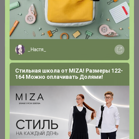
*** РАСПРОДАЖА ***
162
#Аксессуары
_Настя_
Бабочки
248
Стильная школа от MIZA! Размеры 122-
Галстуки
154
164 Можно оплачивать Долями!
Запонки и зажимы
62
Карманные платки
6
Платки шейные
31