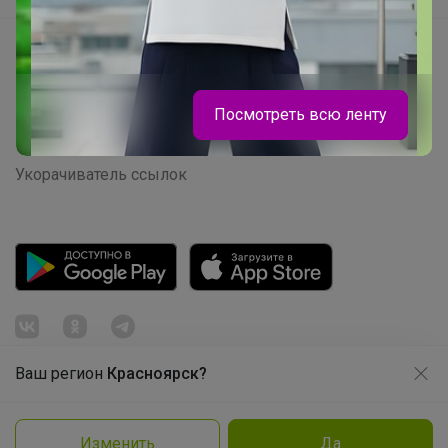
Начать зарабатывать с 24-ok
Picabox.ru - Лучшее место для ваших изображений
Розыгрыш - Генератор случайных чисел
Посмотреть всю ленту
Пульс нашего маркетплейса
Укорачиватель ссылок
Светла@я
Платье бренда Stilnyashka в наличии
Ваш регион
Красноярск?
Продолжая использовать этот сайт и нажимая кнопку
«Принять», вы даёте согласие на обработку файлов
cookie
© ООО "Лявита", ОГРН 1122468054070, 2012 - 2026
Изменить
Да