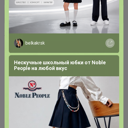
+ Ещё 15 каталогов
Хиты продаж
belkakrsk
Нескучные школьный юбки от Nоblе
Реoplе на любой вкус
Скидка
Скидка
480р
680р