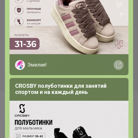
сайт, выбираем и
заполняем заявочку на
добавление лота
www.arabella.ru
Эмилия!
логин 123654 пароль 30062007
(копируем тут и вставляем на сайте)
CROSBY полуботинки для занятий
спортом и на каждый день
Самые желанные