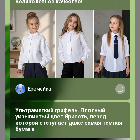
Великолепное качество!
Чтобы ответить или задать вопрос
необходимо авторизоваться на сайте
Это займет меньше минуты
Еремейка
Войти
Зарегистрироваться
Ультрамягкий грифель. Плотный
укрывистый цвет Яркость, перед
которой отступает даже самая темная
бумага
Реклама