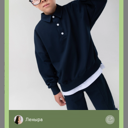
esybox
Фанат СП
6 декабря, 2020 00:54
нюр@
, Добрый день!
https://www.arabella.ru/catalog/sorochki/dlinnyj-
rukav/c211_157_60230_z_1p_sorochka_muzhskaya_dlinn
yy_rukav/
добавьте пожалуйста.
Артикул c211/157/60230/Z/1p , ворот 42, 174-184
ростовка. :-)
нюр@
Леныра
Мастер СП