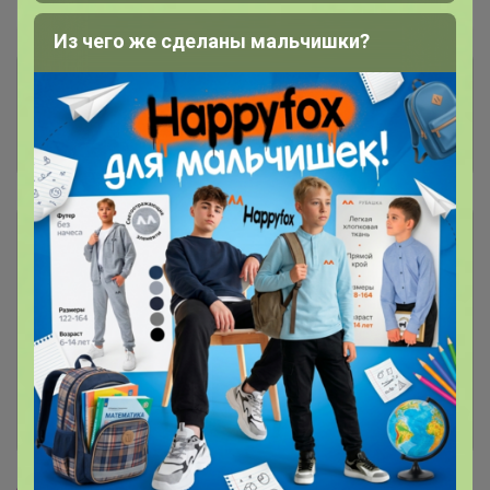
Пристрой
1 лот
Из чего же сделаны мальчишки?
Комментарии к лотам
1.1K
Отзывы участников
1.7K
Описание
Условия участия
Ключевые даты
История проведённых выкупов