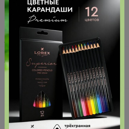
Как здесь все устроено?
Как сделать заказ?
Как получить?
Доставка
Шоурумы
Торговые марки
Наша команда
В наличии
Подарочные сертификаты
Реклама на сайте
Поставщикам
Вакансии