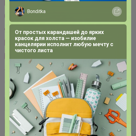
Cтраничка организатора
Bonditka
Другие СП организатора нюр@
Пристрой организатора нюр@
От простых карандашей до ярких
красок для холста — изобилие
Сайт закупки
канцелярии исполнит любую мечту с
чистого листа
Размерная сетка
Торговые марки
GREG™
BERTHIER™
T-lab™
KATHARINA KROSS™
Общий каталог