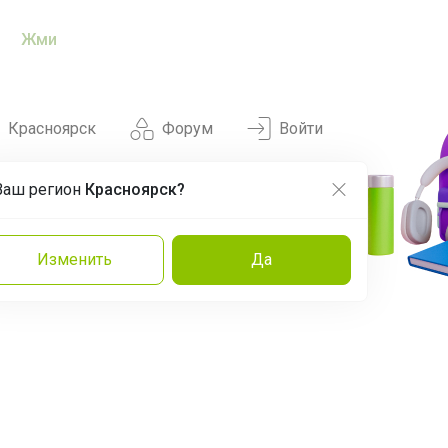
Жми
Красноярск
Форум
Войти
Ваш регион
Красноярск?
Нравится
Заказы
Изменить
Да
и
Команда
Торговые марки
Эксперты