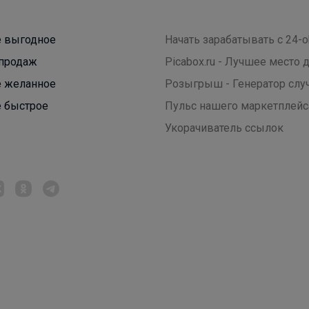
Мешки для обуви, которые выдержат весь
учебный год — суперпрочные, удобные и уже в
наличии
 выгодное
Начать зарабатывать с 24-o
продаж
Picabox.ru - Лучшее место
 желанное
Розыгрыш - Генератор слу
 быстрое
Пульс нашего маркетплейс
Укорачиватель ссылок