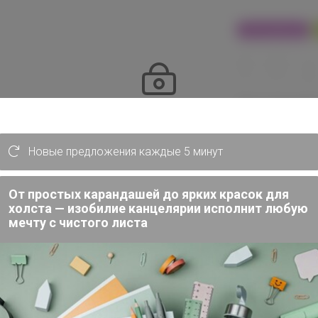
100% оригинал
24
32
480
Эксклюзивн
Эксклюзивный товар
пользовател
Товар доступен
для зарегистрированных,
опытных пользователей 24-ok.ru
Новые предложения каждые 5 минут
от 248 6
486 320,40р
Войти
Зарегистрироваться
От простых карандашей до ярких красок для
холста — изобилие канцелярии исполнит любую
Цвет
мечту с чистого листа
Фиолетовый