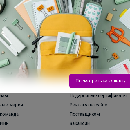
Посмотреть всю ленту
умы
Подарочные сертификаты
вые марки
Реклама на сайте
_Настя_
команда
Поставщикам
ичии
Вакансии