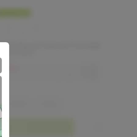
У нас выгоднее
560
680
ый товар, доступен для опытных
ей 24-ok.ru
80,40р
Орг.
480,40р
Доставка
260,80р
Зелёный
Розовый
Заказать