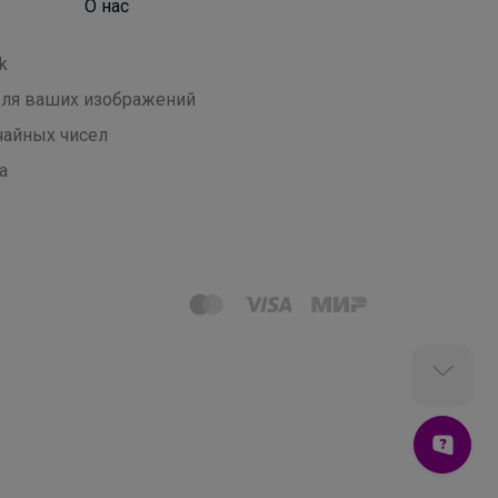
О нас
k
 для ваших изображений
чайных чисел
а