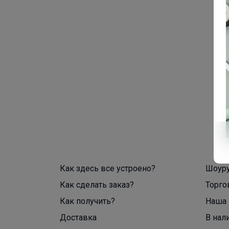
Как здесь все устроено?
Шоур
Как сделать заказ?
Торго
Как получить?
Наша 
Доставка
В нал