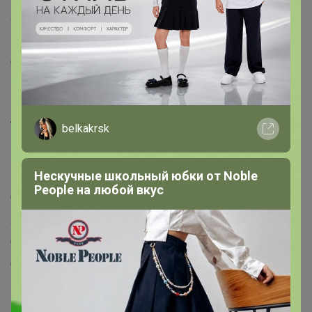
Защита покупателя
Помощь
О нас
Все предложения
Анонсы
belkakrsk
Новости
Поддержка альпак
Нескучные школьный юбки от Nоblе
Реoplе на любой вкус
Самое выгодное
Хиты продаж
Самое желанное
Самое быстрое
Начать зарабатывать с 24-ok