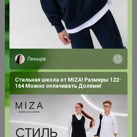
Как сделать заказ?
Как получить?
Доставка
Шоурумы
Торговые марки
Наша команда
Леныра
В наличии
Стильная школа от MIZA! Размеры 122-
Подарочные сертификаты
164 Можно оплачивать Долями!
Реклама на сайте
Поставщикам
Вакансии
support@24-ok.ru
Написать в поддержку