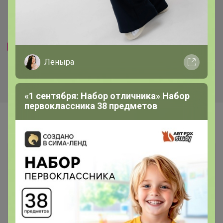
Скидка
Скидка
72р
66р
-29%
100,8р
-29%
92,4р
" Тряпочка - скрабер" 50
"Тряпочка-пылесос" 49
Леныра
«1 сентября: Набор отличника» Набор
первоклассника 38 предметов
Самые желанные