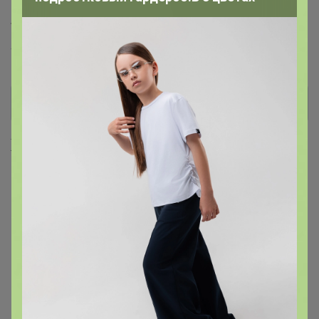
Торговые марки
Тандем™
Хиты продаж