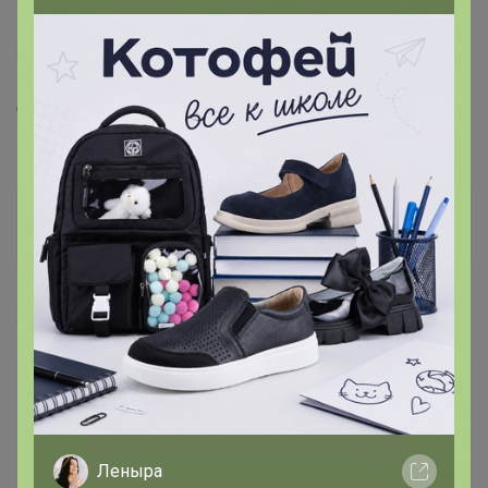
29 июля, 2020 17:55
Добрый день! Получила заказ, в котором не хватает
Кухонная тряпочка из микрофибры "Вафелька". 18
Эмилия!
Золотой организатор
29 июля, 2020 19:52
Добрый день! Получила заказ, в котором не
Леныра
хватает Кухонная тряпочка из микрофибры