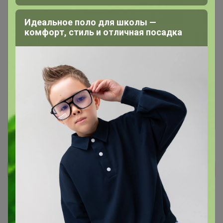
Идеальное поло для школы —
комфорт, стиль и отличная посадка
Чтобы ответить или задать вопрос
необходимо авторизоваться на сайте
Это займет меньше минуты
Войти
Зарегистрироваться
Реклама
Как здесь все устроено?