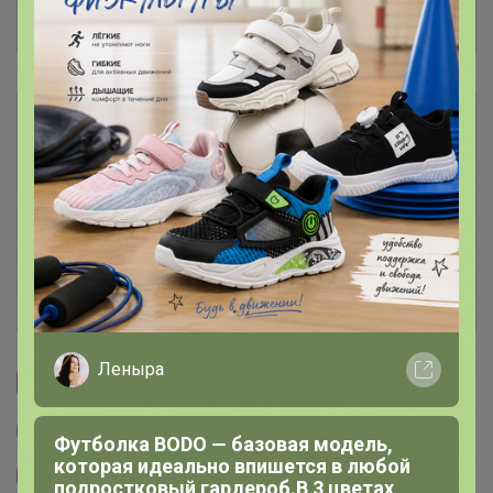
Отзывы участников
5.5K
Описание
Условия участия
Ключевые даты
История проведённых выкупов
Леныра
Cтраничка организатора
Другие СП организатора Эмилия!
Футболка BODO — базовая модель,
которая идеально впишется в любой
Тема отзывов
подростковый гардероб.В 3 цветах