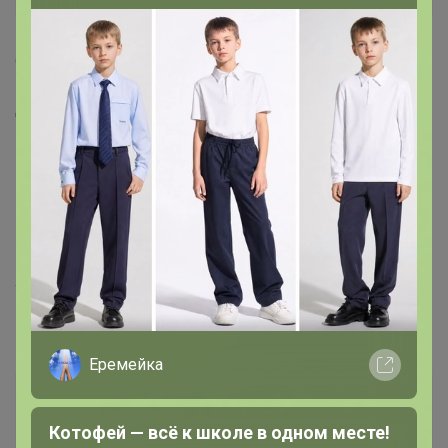
6 июля, 2020 10:02
Девочки, подскажите какую тряпочку лучше
использовать для натяжных потолков?
О сокровенном и важном пошепчемся в лс ;)
НЕ ТЕРЯЕМ , ДО 30.12 МАКСИМАЛЬНО В РАЗБОРЫ ВРЕМЯ
УХОДИТ , ГЛАНОЕ ВСЕ УСПЕТЬ РАЗОБРАТЬ И ОТПРАВИТЬ )
Еремейка
Svetakrsn
Кандидат в магистры
Котофей — всё к школе в одном месте!