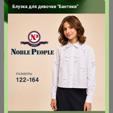
Блузка для девочки "Бантики"
СП90 ЧУДЕСНЫЕ ТРЯПОЧКИ для
самой легкой уборки! Качественная
микрофибра для уборки, для кухни,
для бани! НОВИНКИ!
5.0
54.7K
17.6K
750
24
Ответить
Показаны записи
1-5
из
5
.