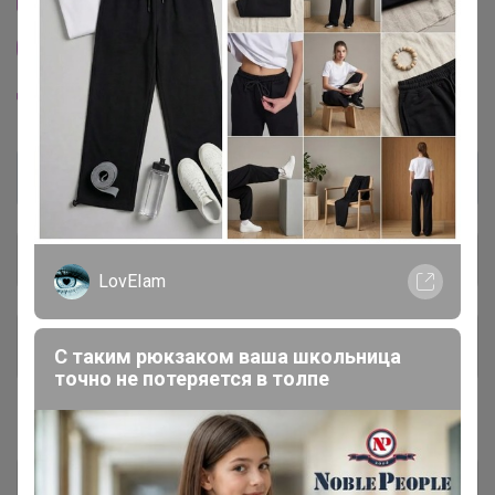
Другие СП организатора Happy Baby
Пристрой организатора Happy Baby
Общий каталог
LovEIam
Чат в Telegram 💌
1
С таким рюкзаком ваша школьница
точно не потеряется в толпе
#1 ГОТОВИМСЯ к ПОСАДКАМ
1 грунты, субстраты: рассадные,
186