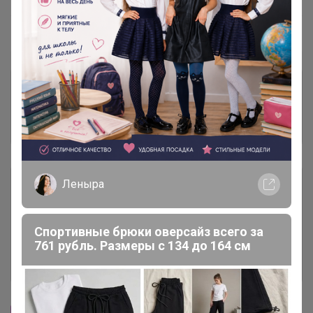
Пристрой
1 лот
Комментарии к лотам
1.6K
Отзывы участников
3.6K
Условия участия
Леныра
Ключевые даты
Спортивные брюки оверсайз всего за
761 рубль. Размеры с 134 до 164 см
История проведённых выкупов
Cтраничка организатора