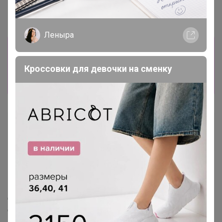
Леныра
Информация о заказах доступна
лишь членам клуба
Кроссовки для девочки на сменку
Показать
Бестия
Гений СП
7 июля, 2020 11:30
Добрый день, заявка на возврат СП8 оформлена 16
дней назад, когда переведете деньги?