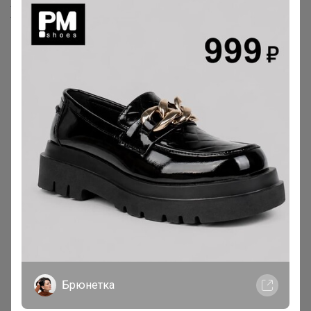
Хиты продаж
Хит
108р
Хит
Вермикулит 5 л
520р
Укрывной материал 60 черн.
Брюнетка
2,1м*10м