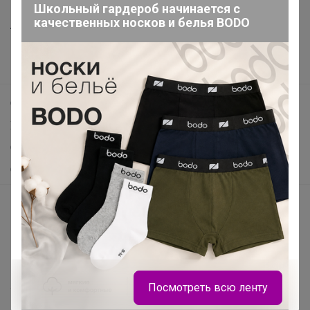
Все предложения
Школьный гардероб начинается с
качественных носков и белья BODO
Анонсы
Новости
Поддержка альпак
Самое выгодное
Хиты продаж
Самое желанное
Самое быстрое
Начать зарабатывать с 24-ok
Picabox.ru - Лучшее место для ваших изображений
Розыгрыш - Генератор случайных чисел
Пульс нашего маркетплейса
Посмотреть всю ленту
Укорачиватель ссылок