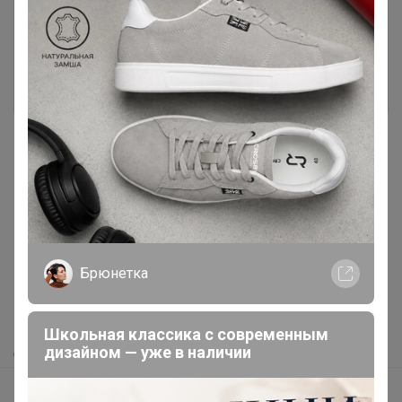
необходимо авторизоваться на сайте
Это займет меньше минуты
Войти
Зарегистрироваться
Реклама
Как здесь все устроено?
Брюнетка
Как сделать заказ?
Как получить?
Школьная классика с современным
Доставка
дизайном — уже в наличии
Шоурумы