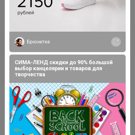
тел. 8-983-284-05-86
Бестия
Брюнетка
Гений СП
СИМА-ЛЕНД скидки до 90% большой
7 июля, 2020 22:56
выбор канцелярии и товаров для
творчества
Спасибо👍
тел. 8-983-284-05-86
Нурок