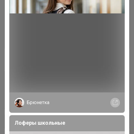
универсальные, цветочные
2 рассадные ёмкости
137
3 фитосвет
30
#1 грунты, удобрения
2 удобрения и регуляторы роста
571
3 защита от насекомых и
293
Брюнетка
грызунов
+ Ещё 13 каталогов
Лоферы школьные