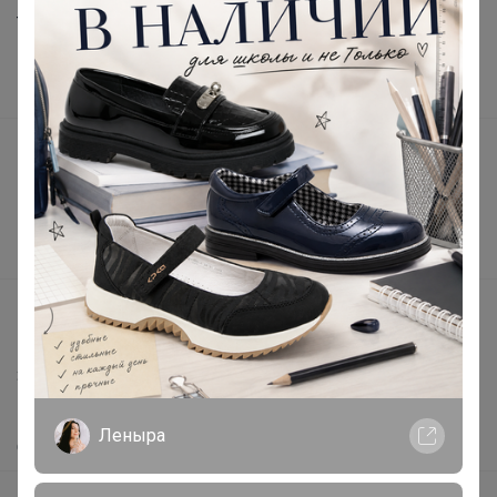
Торговые марки
Наша команда
В наличии
Подарочные сертификаты
Реклама на сайте
Поставщикам
Вакансии
support@24-ok.ru
Написать в поддержку
Защита покупателя
Помощь
Леныра
О нас