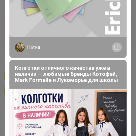
Сбор заказов в данной закупке
завершен
Перейти к текущей закупке
Натка
Happy Baby
Колготки отличного качества уже в
наличии — любимые бренды Котофей,
Подписаться на закупку
299
Mark Formelle и Лукоморье для школы
Подписаться на организатора
3.7K
В архиве
Собрано
—
5 %
~ 5 дней
Ожидание