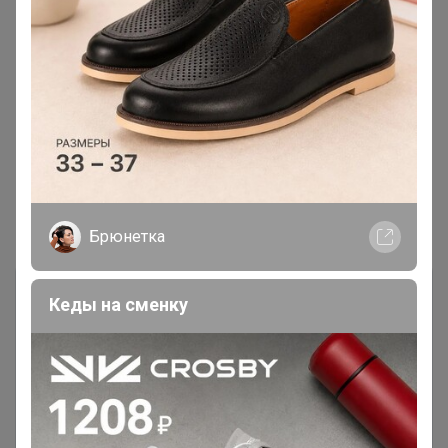
Показаны записи
1-6
из
6
.
Брюнетка
Кеды на сменку
Чтобы ответить или задать вопрос