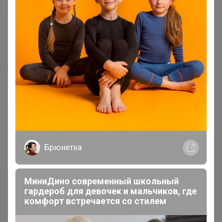
Виртуоз СП
23 апреля, 2020 12:59
Добрый день.Я тоже оплатила.Можно тоже на завтра
на развоз😅
1
2
3
4
Показаны записи
1-10
из
37
.
Брюнетка
МиниДино современный школьный
гардероб для девочек и мальчиков, где
комфорт встречается со стилем