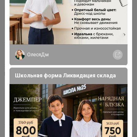
Джилка
Организатор СП
21 апреля, 2020 09:36
ОлесяДм
ГалЮрка
, Добрый день, брюки в наличии. Размер
31/34 (46 размер, а L34 - это длина брюк в дюймах,
расчитана примерно на рост 178-185 см)
Школьная форма Ликвидация склада
Solntce
Виртуоз СП
22 апреля, 2020 16:56