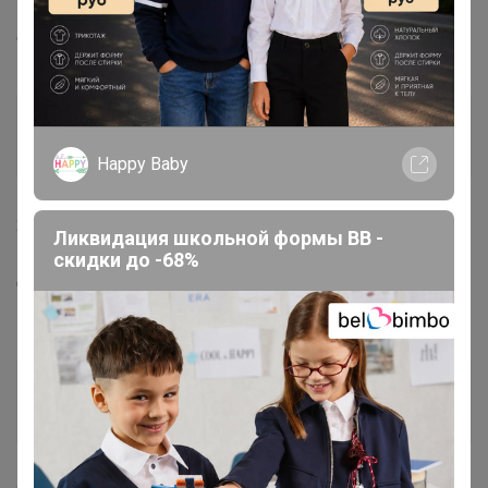
Джилка
, добрый день! Из пристроя можно заказ
оплачивать?
Ольга ЛА
Кандидат в магистры
Happy Baby
22 апреля, 2020 18:08
Ликвидация школьной формы BB -
скидки до -68%
Добрый вечер. Поменяйте мне пожалуйста ЦР на
Космос. Сразу не успела.
Наталья Васильевна
Великий магистр