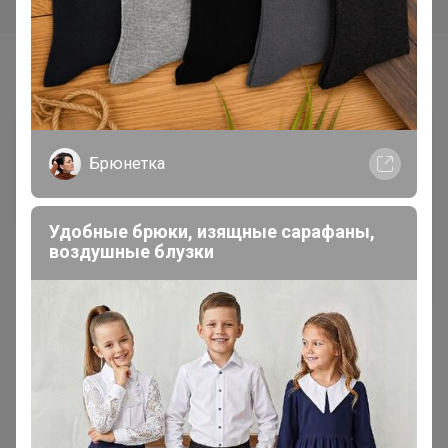
Самые желанные
Брюнетка
Удобные брюки, изящные сарафаны,
440р
воздушные блузки
BIKI 81-04-A Босоножки
девоч.
282,06р
"Gamma" Лебяжий пух
(синтетический
наполнитель) 100%
полиэфир 500 г ± 5 г белый