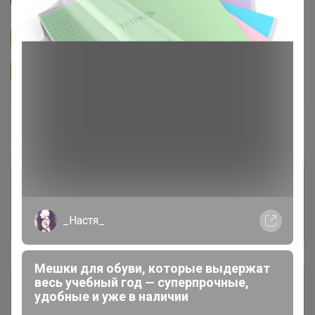
Джилка
Подписаться на закупку
124
Подписаться на организатора
6.7K
В архиве
Собрано
—
100 %
Комментарии к лотам
1.7K
_Настя_
Отзывы участников
698
Мешки для обуви, которые выдержат
Описание
весь учебный год — суперпрочные,
удобные и уже в наличии