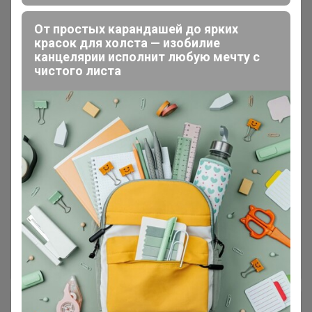
! ПРОДУКТЫ : каши, белковые
2
коктейли
От простых карандашей до ярких
красок для холста — изобилие
канцелярии исполнит любую мечту с
! ТЕКСТИЛЬ (Пледы, Полотенца,
3
чистого листа
КПБ) В наличии
! ЖЕНСКАЯ И МУЖСКАЯ
12
ОДЕЖДА
ДЕТСКАЯ ОДЕЖДА И ОБУВЬ!
46
КОЛГОТКИ И НОСКИ
19
КНИГИ, ПЛАКАТЫ, ИГРУШКИ,
16
РЮКЗАКИ
+ Ещё 2 каталога