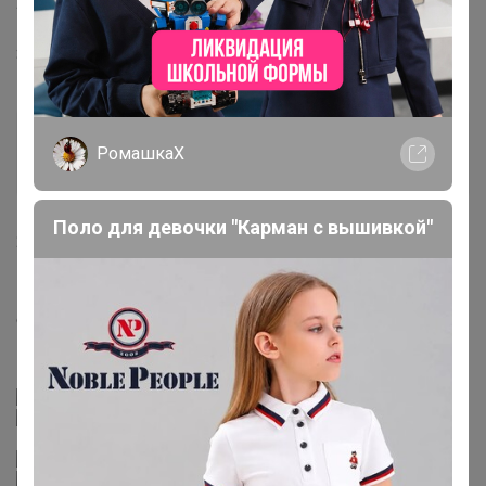
22 апреля, 2020 19:45
Здравствуйте . Оплатить смогу только в пятницу .
Наташа5805
РомашкаХ
Мастер СП
Поло для девочки "Карман с вышивкой"
23 апреля, 2020 11:28
Джилка
, Добрый день! включите в счет, хочу сейчас
оплатить а завтра развоз в ЦР, читала что вы по
пятницам развозите