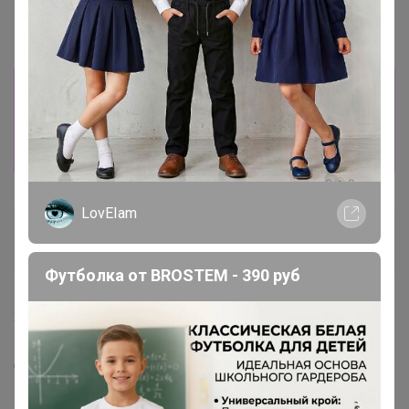
Информация о заказах доступна
лишь членам клуба
Показать
LovEIam
ГалЮрка
Кандидат в магистры
Футболка от BROSTEM - 390 руб
21 апреля, 2020 09:29
Добрый день!подскажите,брюки маванго в наличии?
напишите на какой размер смотреть