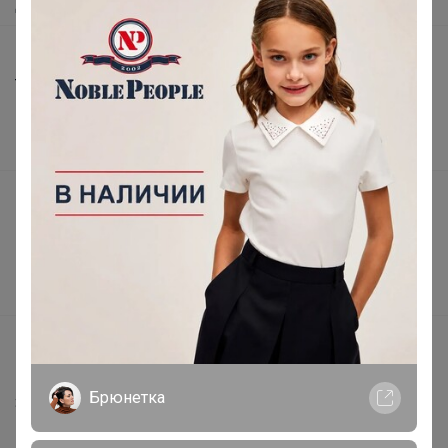
Доставка
Шоурумы
Торговые марки
Наша команда
В наличии
Подарочные сертификаты
Реклама на сайте
Поставщикам
Вакансии
support@24-ok.ru
Написать в поддержку
Брюнетка
Защита покупателя
Помощь