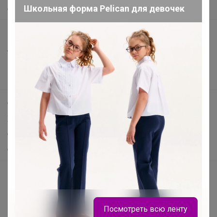
Школьная форма Pelican для девочек
О нас
Все предложения
Анонсы
Новости
Поддержка альпак
Самое выгодное
Хиты продаж
Самое желанное
Самое быстрое
Начать зарабатывать с 24-ok
Picabox.ru - Лучшее место для ваших изображений
Розыгрыш - Генератор случайных чисел
Посмотреть всю ленту