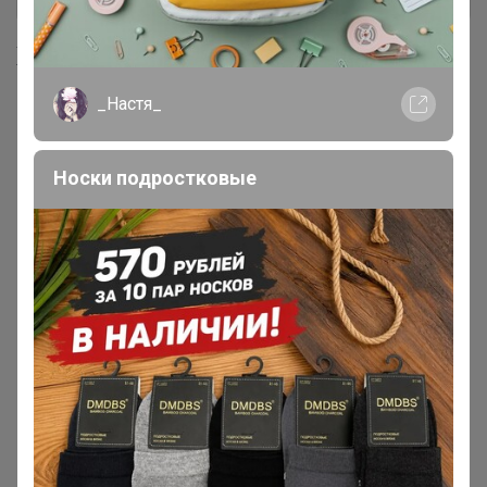
Хиты продаж
_Настя_
Носки подростковые
Скидка
78р
р
Колготки Intimidеа Еffесt 50
Личная передачка
ден