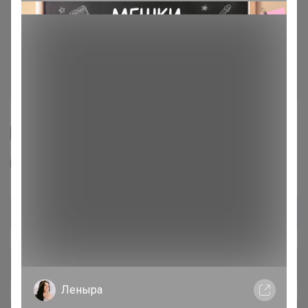
Условия участия
Ключевые даты
История проведённых выкупов
Cтраничка организатора
Другие СП организатора Джилка
Общий каталог
Леныра