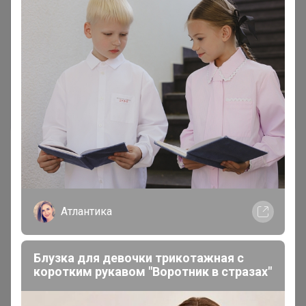
Чтобы ответить или задать вопрос
необходимо авторизоваться на сайте
Это займет меньше минуты
Войти
Зарегистрироваться
Реклама
Атлантика
Как здесь все устроено?
Блузка для девочки трикотажная с
Как сделать заказ?
коротким рукавом "Воротник в стразах"
Как получить?