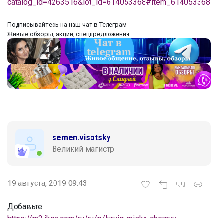
catalog_id=4263516&lot_id=614053368#item_614053368
‌Подписывайтесь на наш чат в Телеграм
‌Живые обзоры, акции, спецпредложения
semen.visotsky
Великий магистр
19 августа, 2019 09:43
Добавьте