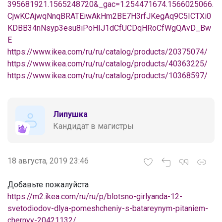
395681921.1565248720&_gac=1.254471674.1566025066.
CjwKCAjwqNnqBRATEiwAkHm2BE7H3rfJKegAq9C5ICTXi0
KDBB34nNsyp3esu8iPoHIJ1dCfUCDqHRoCfWgQAvD_Bw
E
https://www.ikea.com/ru/ru/catalog/products/20375074/
https://www.ikea.com/ru/ru/catalog/products/40363225/
https://www.ikea.com/ru/ru/catalog/products/10368597/
Липушка
Кандидат в магистры
18 августа, 2019 23:46
Добавьте пожалуйста
https://m2.ikea.com/ru/ru/p/blotsno-girlyanda-12-
svetodiodov-dlya-pomeshcheniy-s-batareynym-pitaniem-
chernyy-20421132/