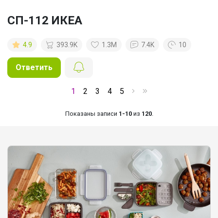
СП-112 ИКЕА
4.9
393.9K
1.3M
7.4K
10
Ответить
1
2
3
4
5
Показаны записи
1-10
из
120
.