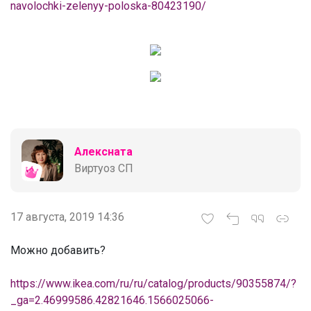
navolochki-zelenyy-poloska-80423190/
Алексната
Виртуоз СП
17 августа, 2019 14:36
Можно добавить?
https://www.ikea.com/ru/ru/catalog/products/90355874/?
_ga=2.46999586.42821646.1566025066-