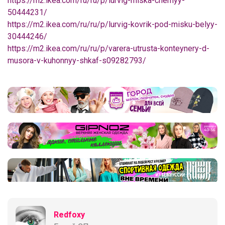
https://m2.ikea.com/ru/ru/p/lurvig-miska-chernyy-
50444231/
https://m2.ikea.com/ru/ru/p/lurvig-kovrik-pod-misku-belyy-
30444246/
https://m2.ikea.com/ru/ru/p/varera-utrusta-konteynery-d-
musora-v-kuhonnyy-shkaf-s09282793/
Redfoxy