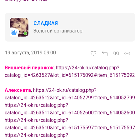
СЛАДКАЯ
Золотой организатор
19 августа, 2019 09:00
Вишневый пирожок
,
https://24-ok.ru/catalog.php?
catalog_id=4263527&lot_id=615175092#item_615175092
Алексната
,
https://24-ok.ru/catalog.php?
catalog_id=4263512&lot_id=614052799#item_614052799
https://24-ok.ru/catalog.php?
catalog_id=4263511&lot_id=614052600#item_614052600
https://24-ok.ru/catalog.php?
catalog_id=4263510&lot_id=615175597#item_615175597
https://24-ok.ru/catalog.php?