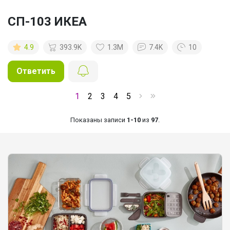
СП-103 ИКЕА
4.9
393.9K
1.3M
7.4K
10
Ответить
1
2
3
4
5
Показаны записи
1-10
из
97
.