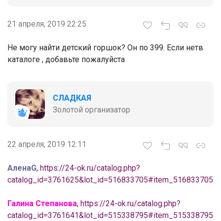
21 апреля, 2019 22:25
Не могу найти детский горшок? Он по 399. Если нетв
каталоге , добавьте пожалуйста
СЛАДКАЯ
Золотой организатор
22 апреля, 2019 12:11
АленаG
,
https://24-ok.ru/catalog.php?
catalog_id=3761625&lot_id=516833705#item_516833705
Галина Степанова
,
https://24-ok.ru/catalog.php?
catalog_id=3761641&lot_id=515338795#item_515338795