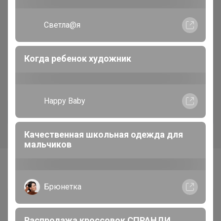
ассортимент, заходим на
сайт, выбираем и
заполняем заявочку на
добавление лота
Эмилия!
Cпойлер
Тетради с пластиковой обложкой от 20
рублей
Самые желанные
Happy Baby