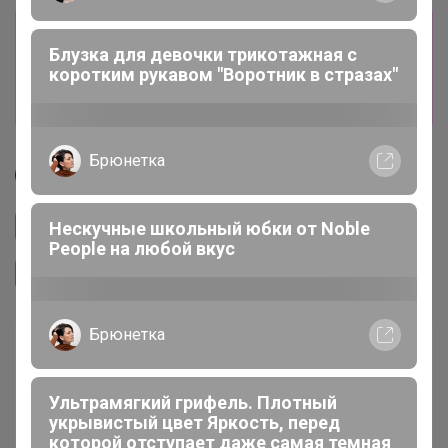
Сбор заказов в данной закупке
Блузка для девочки трикотажная с
завершен
коротким рукавом "Воротник в стразах"
Перейти к текущей закупке
Брюнетка
нюр@
Нескучные школьный юбки от Nоblе
Подписаться на закупку
1.3K
Реoplе на любой вкус
Подписаться на организатора
714
Брюнетка
В архиве
—
Ультрамягкий грифель. Плотный
~ 14 дней
Ожидание
укрывистый цвет Яркость, перед
которой отступает даже самая темная