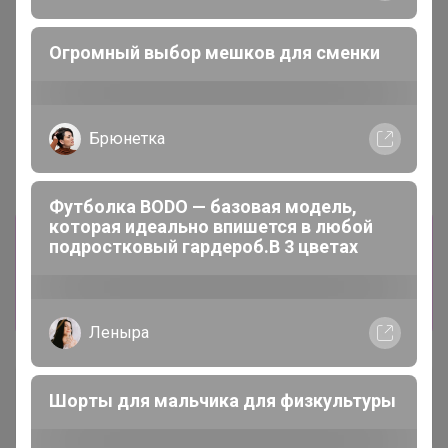
Светла@я
Когда ребенок художник
Happy Baby
Качественная школьная одежда для
Информация о заказах доступна
мальчиков
лишь членам клуба
Показать
Брюнетка
Анюта1979к
Распродажа кроссовок СПРАНДИ
Магистр