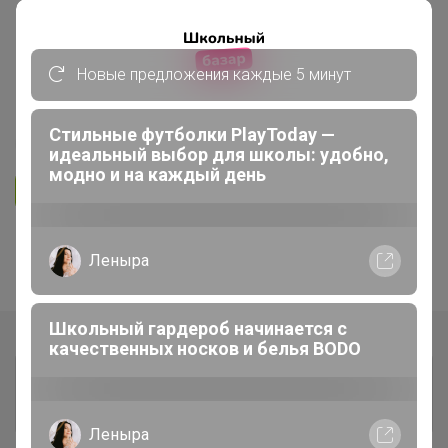
ОДЕЖДА ДЛЯ ВЗРОСЛЫХ
СП 14 Мужские сорочки бизнес и
Новые предложения каждые 5 минут
премиум - класса. Распродажа!
Стильные футболки PlayToday —
4.9
5.9K
47.1K
1.1K
14
идеальный выбор для школы: удобно,
модно и на каждый день
Ответить
1
2
3
4
5
Леныра
Показаны записи
1-10
из
41
.
Школьный гардероб начинается с
качественных носков и белья BODO
Леныра