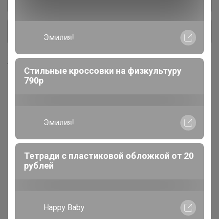
+ Ещё 2 каталога
Хиты продаж
1 295р
1 635р
Эмилия!