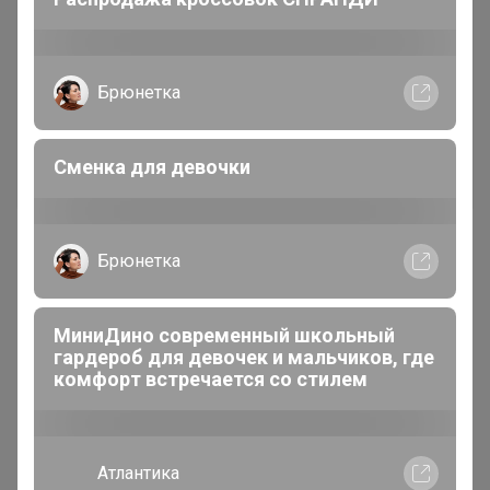
Огромный выбор школьной формы
отличного качества
Еремейка
Качественный школьный трикотаж от
Новинка
KNITKA!
1 975р
1 810р
Джемпер женский
Блузка женская дл. рук.
KATHARINA KROSS KK-JP-
KATHARINA KROSS KK-B-
0024K-UT20-синяя полоска
002V-черный.стрейч
belkakrsk
Трикотажный джемпер-обманка для
девочек, размеры 134-164