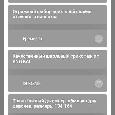
Блузка женская дл. рук.
Блузка женская дл. рук.
KATHARINA KROSS KK-B-
KATHARINA KROSS KK-B-
010B-белый
0004V-фуксия
Стильные кроссовки на физкультуру
790р
Уважаемые участники, на
сайте очень большой
выбор сорочек,
джемперов и мужских
аксессуаров. Для того, что
бы посмотреть полный