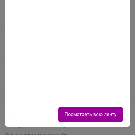
О нас
Все предложения
Анонсы
Новости
Поддержка альпак
Самое выгодное
Хиты продаж
Самое желанное
Самое быстрое
Начать зарабатывать с 24-ok
Посмотреть всю ленту
Picabox.ru - Лучшее место для ваших изображений
Розыгрыш - Генератор случайных чисел
Пульс нашего маркетплейса