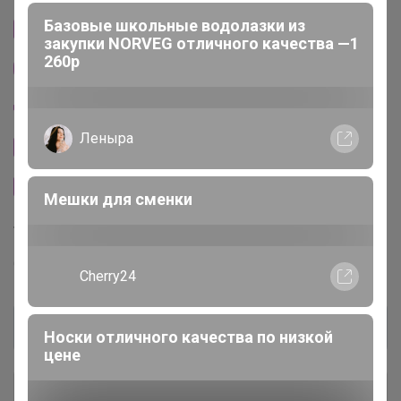
Cтраничка организатора
Другие СП организатора нюр@
Пристрой организатора нюр@
Сайт закупки
Леныра
Размерная сетка
Самые выгодные цены на BROSTEM
Торговые марки
GREG™
BERTHIER™
T-lab™
KATHARINA KROSS™
ОлесяДм
Базовые школьные водолазки из
закупки NORVEG отличного качества —1
260р
Общий каталог