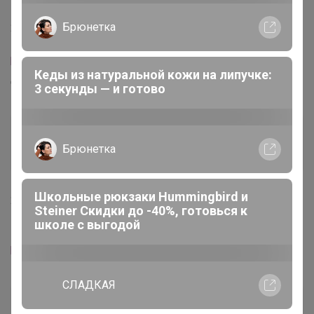
23 мая, 2017 16:03
https://www.arabella.ru/catalog/greg/12 ... kiy_rukav/
добрый день! Откройте пожалуйста
Анюта1979к
Магистр
23 мая, 2017 23:58
И ещё откройте пожалуйста!
https://www.arabella.ru/catalog/sorochk ... kiy_rukav/
нюр@