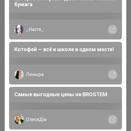
бумага
Пристрой
1 лот
Комментарии к лотам
_Настя_
1.1K
Отзывы участников
1.7K
Котофей — всё к школе в одном месте!
Описание
Условия участия
Ключевые даты
История проведённых выкупов