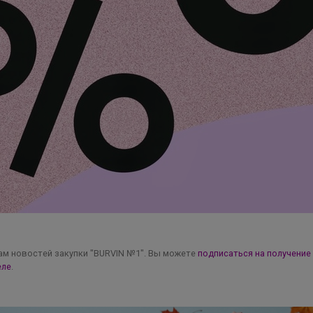
Брюнетка
Нескучные школьный юбки от Nоblе Реoplе на
любой вкус
м новостей закупки "BURVIN №1". Вы можете
подписаться на получение
еле
.