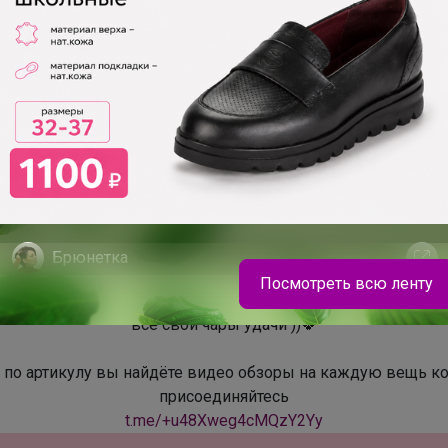
Прекрасные, привет.
Несколько важных новостей.
лючевой момент закрыть все свои гештальты
летних нарядо
праздника.
а, офис, склад и руководство возвращается из летнего отпус
 снимать брони со складских остатков собственной сети м
- будут давать скидки
Брюнетка
Посмотреть всю ленту
у самых заветных нарядов, подписать в комментарии заме
все свои чары удачи ))🍀
Infanta&Mooriposh
 по артикулу вы найдёте видео обзоры на каждую вещь ко
присоединяйтесь
Даша
t.me/+u48Xweg4cMQzY2Yy