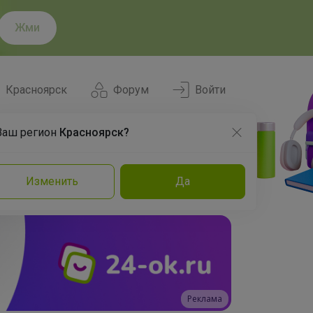
Жми
Красноярск
Форум
Войти
Ваш регион
Красноярск?
Нравится
Заказы
Изменить
Да
и
Команда
Торговые марки
Эксперты
Реклама