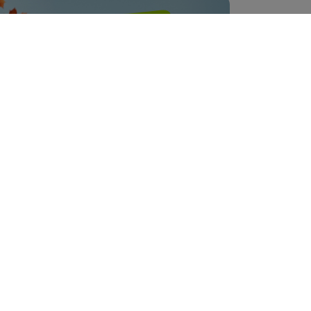
Реклама
support@24-ok.ru
Написать в поддержку
Защита покупателя
Помощь
О нас
k
 для ваших изображений
чайных чисел