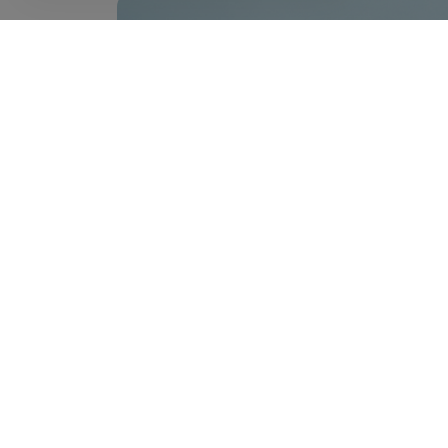
Как здесь все устроено?
Шоур
Как сделать заказ?
Торго
Как получить?
Наша 
Доставка
В нал
Все предложения
Самое
Анонсы
Хиты 
Новости
Самое