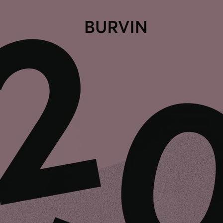
Классика с изюминкой - школьные туфли для
девочки TYAGI за 1529 рублей