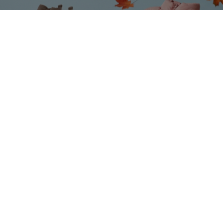
умы
Подарочные сертификаты
вые марки
Реклама на сайте
команда
Поставщикам
ичии
Вакансии
Брюнетка
Стильные годы — чудесные с Happywear!
 выгодное
Начать зарабатывать с 24-o
продаж
Picabox.ru - Лучшее место
 желанное
Розыгрыш - Генератор слу