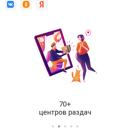
пок
70+
енам
центров раздач