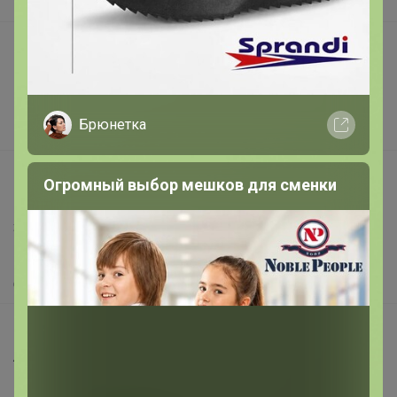
В наличии
Подарочные сертификаты
Реклама на сайте
Поставщикам
Брюнетка
Вакансии
support@24-ok.ru
Огромный выбор мешков для сменки
Написать в поддержку
Защита покупателя
Помощь
О нас
Все предложения
Анонсы
Новости