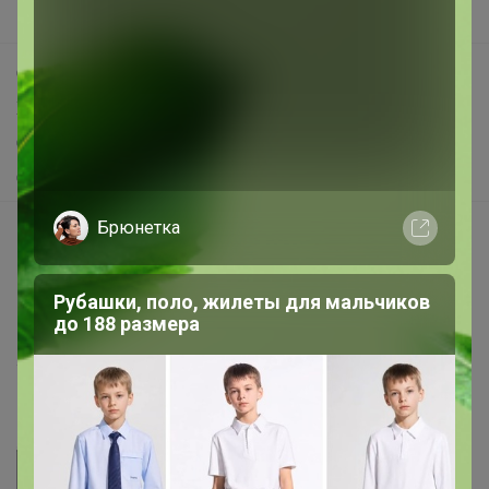
Поддержка альпак
Самое выгодное
Хиты продаж
Самое желанное
Самое быстрое
Брюнетка
Начать зарабатывать с 24-ok
Picabox.ru - Лучшее место для ваших изображений
Рубашки, поло, жилеты для мальчиков
Розыгрыш - Генератор случайных чисел
до 188 размера
Пульс нашего маркетплейса
Укорачиватель ссылок