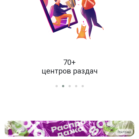
пок
70+
енам
центров раздач
Реклама