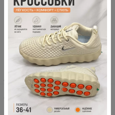
Реклама
Как здесь все устроено?
Как сделать заказ?
Как получить?
Доставка
Шоурумы
Торговые марки
Наша команда