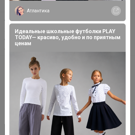
Поддержка альпак
Атлантика
Самое выгодное
Хиты продаж
Идеальные школьные футболки PLAY
TODAY— красиво, удобно и по приятным
Самое желанное
ценам
Самое быстрое
Начать зарабатывать с 24-ok
Picabox.ru - Лучшее место для ваших изображений
Розыгрыш - Генератор случайных чисел
Пульс нашего маркетплейса
Укорачиватель ссылок