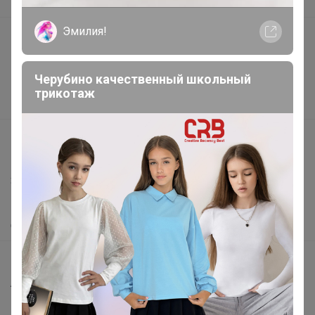
В наличии
Эмилия!
Подарочные сертификаты
Реклама на сайте
Черубино качественный школьный
Поставщикам
трикотаж
Вакансии
support@24-ok.ru
Написать в поддержку
Защита покупателя
Помощь
О нас
Все предложения
Анонсы
Новости