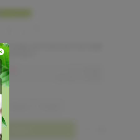
У нас выгоднее
560
680
ый товар, доступен для опытных
ей 24-ok.ru
80,40р
Орг.
480,40р
Доставка
260,80р
Зелёный
Розовый
Заказать