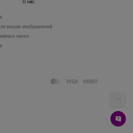
О нас
k
 для ваших изображений
чайных чисел
а