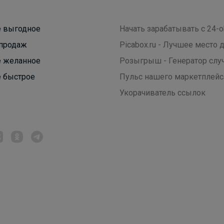
 выгодное
Начать зарабатывать с 24-o
продаж
Picabox.ru - Лучшее место
 желанное
Розыгрыш - Генератор слу
 быстрое
Пульс нашего маркетплейс
Укорачиватель ссылок
Вейла
Стильные детские кеды