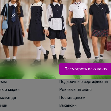
Посмотреть всю ленту
умы
Подарочные сертификаты
Брюнетка
вые марки
Реклама на сайте
команда
Поставщикам
Колготки и носочки CONTE напрямую с фабрики
ичии
Вакансии