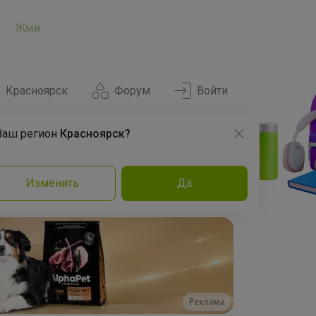
Жми
Красноярск
Форум
Войти
Ваш регион
Красноярск?
Нравится
Заказы
Изменить
Да
и
Команда
Торговые марки
Эксперты
Реклама