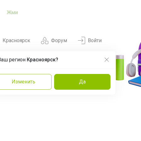
Жми
Красноярск
Форум
Войти
Ваш регион
Красноярск?
Нравится
Заказы
Изменить
Да
и
Команда
Торговые марки
Эксперты