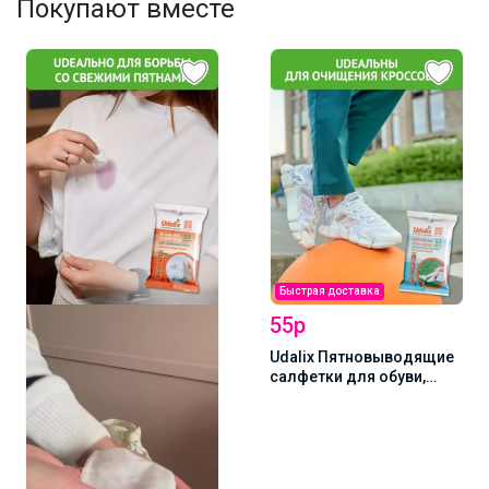
Покупают вместе
Быстрая доставка
55р
Udalix Пятновыводящие
салфетки для обуви,
кроссовок,
кожгалантереи и других
изделий из гладкой
кожи, 12 шт