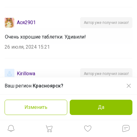
Ася2901
Автор уже получил заказ!
Очень хорошие таблетки. Удивили!
26 июля, 2024 15:21
Kirillowa
Автор уже получил заказ!
Ваш регион
Красноярск?
Продолжая использовать этот сайт и нажимая кнопку
Самое лучшее средство для посудомойки
«Принять», вы даёте согласие на обработку файлов
cookie
24 июля, 2024 12:48
Изменить
Да
Нравится
Подробнее
Принять
Lenulina
Автор уже получил заказ!