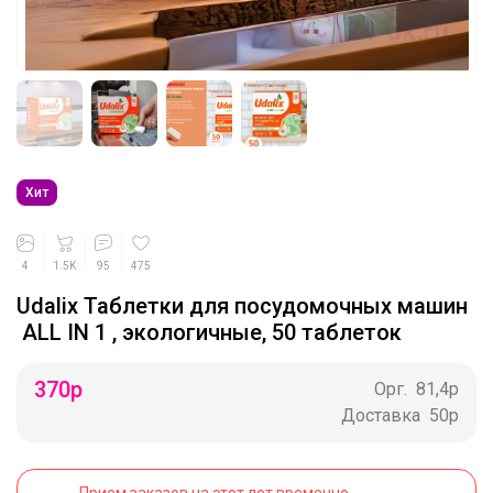
Хит
4
1.5K
95
475
Udalix Таблетки для посудомочных машин
ALL IN 1 , экологичные, 50 таблеток
370
р
Орг.
81,4р
Доставка
50р
Прием заказов на этот лот временно