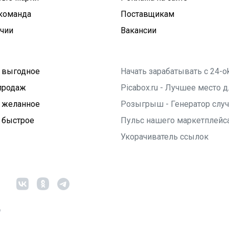
команда
Поставщикам
ичии
Вакансии
 выгодное
Начать зарабатывать с 24-o
продаж
Picabox.ru - Лучшее место
 желанное
Розыгрыш - Генератор слу
 быстрое
Пульс нашего маркетплейс
Укорачиватель ссылок
6