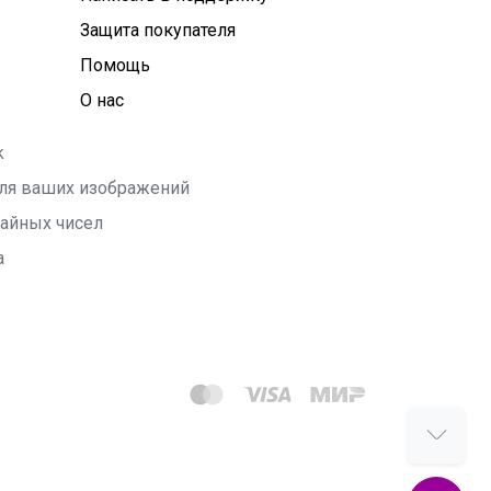
Защита покупателя
Помощь
О нас
k
 для ваших изображений
чайных чисел
а