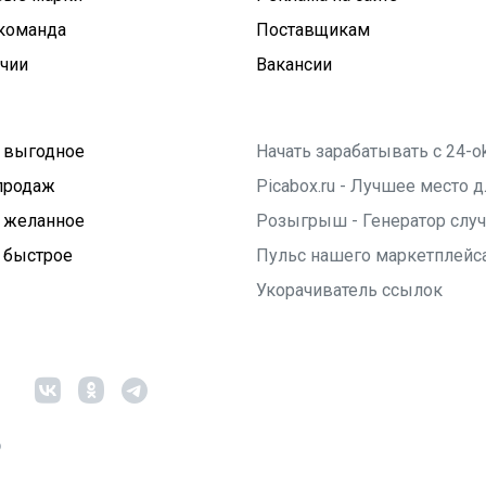
команда
Поставщикам
ичии
Вакансии
 выгодное
Начать зарабатывать с 24-o
продаж
Picabox.ru - Лучшее место
 желанное
Розыгрыш - Генератор слу
 быстрое
Пульс нашего маркетплейс
Укорачиватель ссылок
6