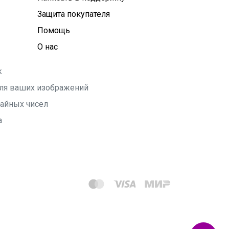
Защита покупателя
Помощь
О нас
k
 для ваших изображений
чайных чисел
а