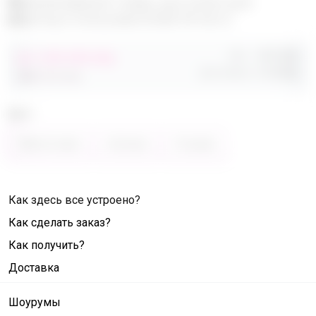
Эксклюзивный товар, доступен для
опытных пользователей 24-ok.ru
Орг.
480,40р
от 248 680,40р
Доставка
260,80р
486 320,40р
Цвет
Фиолетовый
Зелёный
Розовый
Как здесь все устроено?
Как сделать заказ?
Как получить?
Доставка
Шоурумы