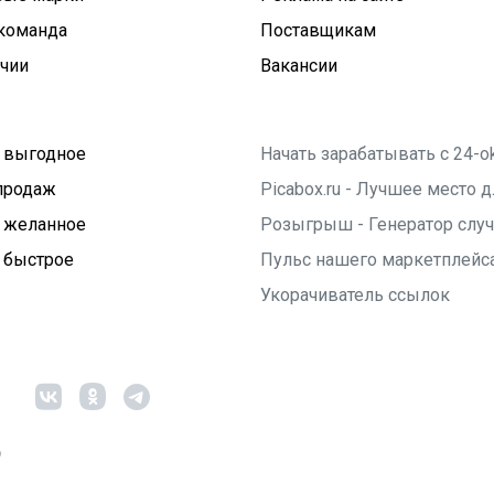
команда
Поставщикам
ичии
Вакансии
 выгодное
Начать зарабатывать с 24-o
продаж
Picabox.ru - Лучшее место
 желанное
Розыгрыш - Генератор слу
 быстрое
Пульс нашего маркетплейс
Укорачиватель ссылок
6