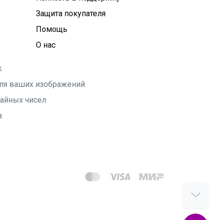
Защита покупателя
Помощь
О нас
k
 для ваших изображений
чайных чисел
а